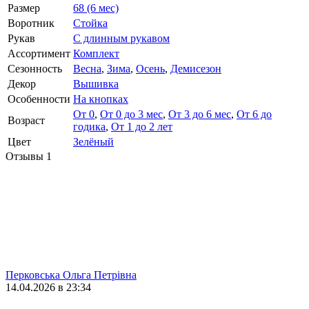
Размер
68 (6 мес)
Воротник
Стойка
Рукав
С длинным рукавом
Ассортимент
Комплект
Сезонность
Весна
,
Зима
,
Осень
,
Демисезон
Декор
Вышивка
Особенности
На кнопках
От 0
,
От 0 до 3 мес
,
От 3 до 6 мес
,
От 6 до
Возраст
годика
,
От 1 до 2 лет
Цвет
Зелёный
Отзывы
1
Перковська Ольга Петрівна
14.04.2026 в 23:34