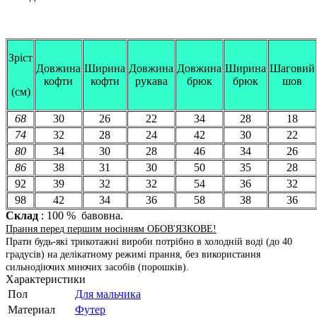
Зріст
Довжина
Ширина
Довжина
Довжина
Ширина
Шаговий
кофти
кофти
рукава
брюк
брюк
шов
(см)
68
30
26
22
34
28
18
74
32
28
24
42
30
22
80
34
30
28
46
34
26
86
38
31
30
50
35
28
92
39
32
32
54
36
32
98
42
34
36
58
38
36
Склад
: 100 % бавовна.
Прання перед першим носінням ОБОВ'ЯЗКОВЕ!
Прати будь-які трикотажні вироби потрібно в холодній воді (до 40
градусів) на делікатному режимі прання, без використання
сильнодіючих миючих засобів (порошків).
Характеристики
Пол
Для мальчика
Материал
Футер