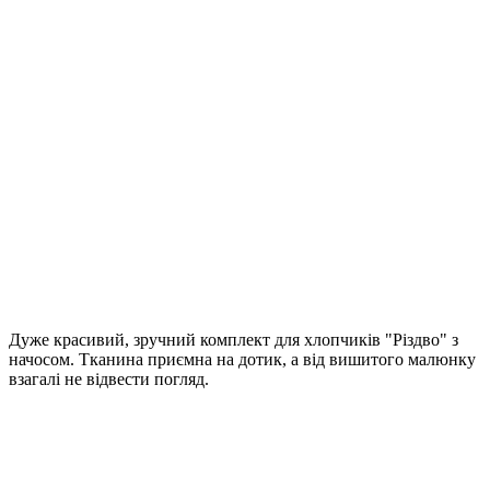
Дуже красивий, зручний комплект для хлопчиків "Різдво" з
начосом. Тканина приємна на дотик, а від вишитого малюнку
взагалі не відвести погляд.