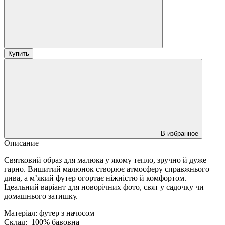
Купить
В избранное
Описание
Святковий образ для малюка у якому тепло, зручно й дуже
гарно. Вишитий малюнок створює атмосферу справжнього
дива, а м’який футер огортає ніжністю й комфортом.
Ідеальний варіант для новорічних фото, свят у садочку чи
домашнього затишку.
Матеріал: футер з начосом
Склад: 100% бавовна