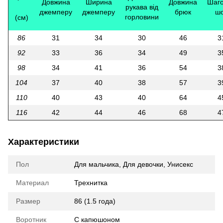
Довжина
Ширина
Довжина
Шаг
рукава від
джемперу
джемперу
брюк
ш
горловини
(см)
86
31
34
30
46
3
92
33
36
34
49
3
98
34
41
36
54
3
104
37
40
38
57
3
110
40
43
40
64
4
116
42
44
46
68
4
Характеристики
Пол
Для мальчика
,
Для девочки
,
Унисекс
Материал
Трехнитка
Размер
86 (1.5 года)
Воротник
С капюшоном