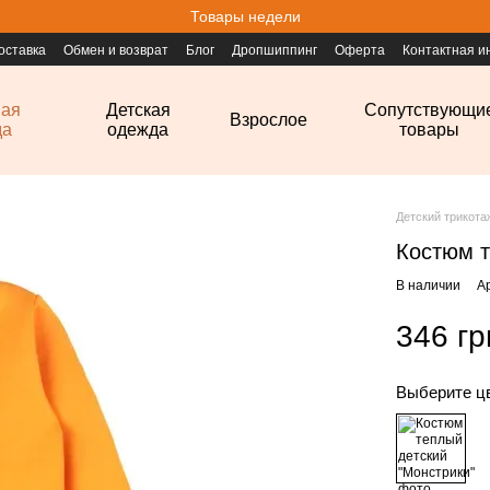
Товары недели
оставка
Обмен и возврат
Блог
Дропшиппинг
Оферта
Контактная 
ная
Детская
Сопутствующи
Взрослое
да
одежда
товары
Детский трикот
Костюм т
В наличии
А
346 гр
Выберите ц