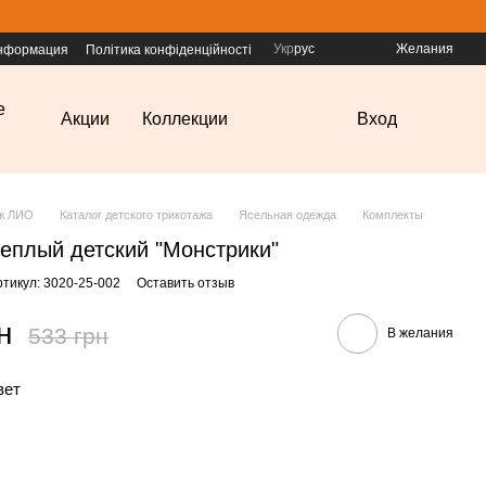
Укр
рус
Желания
информация
Політика конфіденційності
е
Акции
Коллекции
Вход
аж ЛИО
Каталог детского трикотажа
Ясельная одежда
Комплекты
еплый детский "Монстрики"
ртикул: 3020-25-002
Оставить отзыв
н
533 грн
В желания
вет