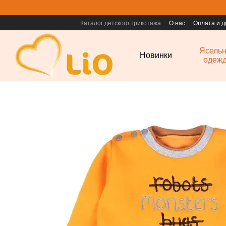
Перейти к основному контенту
Каталог детского трикотажа
О нас
Оплата и д
Ясель
Новинки
одеж