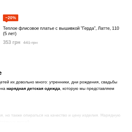
−20%
Теплое флисовое платье с вышивкой "Герда", Латте, 110
(5 лет)
353 грн
441 грн
е
етей их довольно много: утренники, дни рождения, свадьбы
чена
нарядная детская одежда
, которую мы представляем
я, но также опираться на качество и цену изделия. Нарядную
котажных вещей.
ом мероприятии дети будут веселиться, играть, бегать,