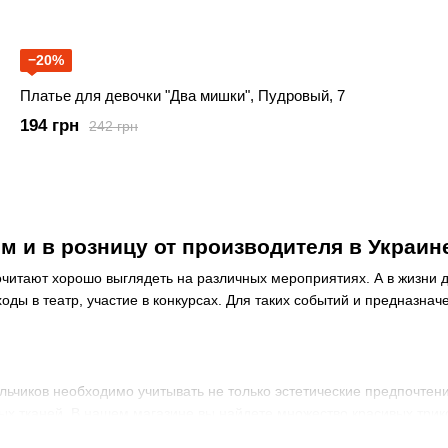
−20%
Платье для девочки "Два мишки", Пудровый, 7
194 грн
242 грн
м и в розницу от производителя в Украин
очитают хорошо выглядеть на различных мероприятиях. А в жизни д
оды в театр, участие в конкурсах. Для таких событий и предназна
ьчиков необходимо учитывать не только эстетические предпочтени
ных тканей. В нашем магазине вы найдете множество красивых три
кость, гипоаллергенность признана во всем мире. Даже на серьезн