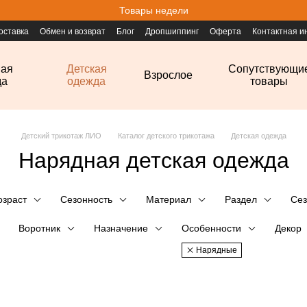
Товары недели
оставка
Обмен и возврат
Блог
Дропшиппинг
Оферта
Контактная 
ная
Детская
Сопутствующи
Взрослое
да
одежда
товары
Детский трикотаж ЛИО
Каталог детского трикотажа
Детская одежда
Нарядная детская одежда
озраст
Сезонность
Материал
Раздел
Сез
Воротник
Назначение
Особенности
Декор
Нарядные