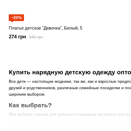
−20%
Платье детское "Девочка", Белый, 5
274 грн
342 грн
Купить нарядную детскую одежду опто
Все дети — настоящие модники, так же, как и взрослые предп
друзей и родственников, различные семейные посиделки и пох
широким выбором.
Как выбрать?
При выборе платьев для девочек и парадных костюмов для мал
детскую одежду, как и повседневную, производят из натураль
Трикотаж — самый распространенный материал. Его износостой