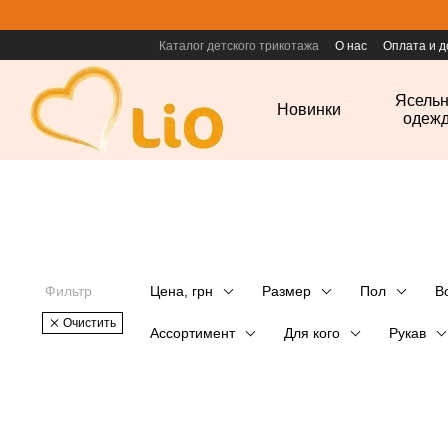
Перейти к основному контенту
Каталог детского трикотажа
О нас
Оплата и д
Ясель
Новинки
одеж
Фильтр
Цена, грн
Размер
Пол
В
Очистить
Ассортимент
Для кого
Рукав