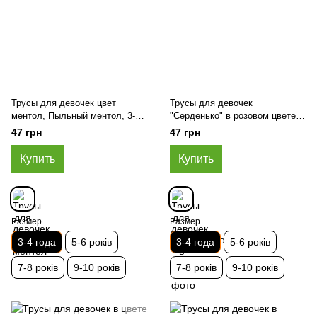
Трусы для девочек цвет
Трусы для девочек
ментол, Пыльный ментол, 3-4
"Серденько" в розовом цвете,
года
Розовый, 3-4 года
47 грн
47 грн
Купить
Купить
Размер
Размер
3-4 года
5-6 років
3-4 года
5-6 років
7-8 років
9-10 років
7-8 років
9-10 років