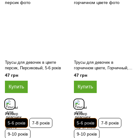
Трусы для девочек в цвете
Трусы для девочек в
персик, Персиковый, 5-6 років
горчичном цвете, Горчичный, 5-
6 років
47 грн
47 грн
Купить
Купить
Размер
Размер
5-6 років
7-8 років
5-6 років
7-8 років
9-10 років
9-10 років