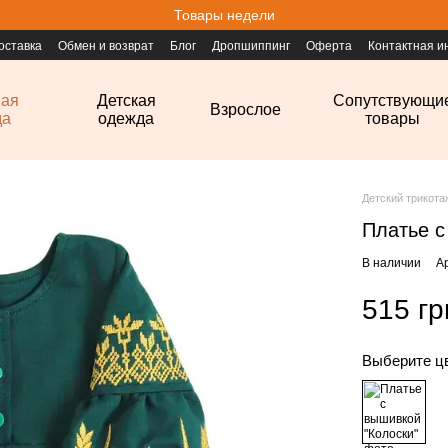
Товары недели
оставка
Обмен и возврат
Блог
Дропшиппинг
Оферта
Контактная 
ная
Детская
Сопутствующи
Взрослое
да
одежда
товары
Детский трикот
Платье с
В наличии
А
515 гр
Выберите ц