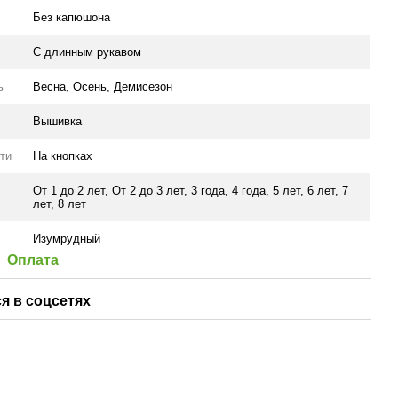
Без капюшона
С длинным рукавом
ь
Весна
,
Осень
,
Демисезон
Вышивка
ти
На кнопках
От 1 до 2 лет
,
От 2 до 3 лет
,
3 года
,
4 года
,
5 лет
,
6 лет
,
7
лет
,
8 лет
Изумрудный
Оплата
я в соцсетях