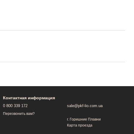
Контактная информация
0 800 339 172
sale@pkf-lio.com.ua
Перезвонить вам?
г. Горишние Плавни
Карта проезда