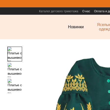
Перейти к основному контенту
Каталог детского трикотажа
О нас
Оплата и д
Ясель
Новинки
одеж