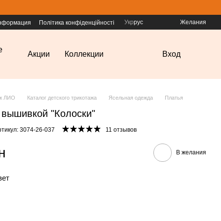
Укр
рус
Желания
информация
Політика конфіденційності
е
Акции
Коллекции
Вход
аж ЛИО
Каталог детского трикотажа
Ясельная одежда
Платья
 вышивкой "Колоски"
ртикул: 3074-26-037
11 отзывов
н
В желания
вет