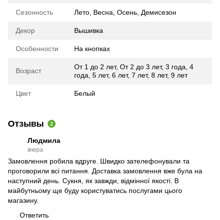
Сезонность
Лето
,
Весна
,
Осень
,
Демисезон
Декор
Вышивка
Особенности
На кнопках
От 1 до 2 лет
,
От 2 до 3 лет
,
3 года
,
4
Возраст
года
,
5 лет
,
6 лет
,
7 лет
,
8 лет
,
9 лет
Цвет
Белый
Отзывы
2
Людмила
вчера
Замовлення робила вдруге. Швидко зателефонували та
проговорили всі питання. Доставка замовлення вже була на
наступний день. Сукня, як завжди, відмінної якості. В
майбутньому ще буду користуватись послугами цього
магазину.
Ответить