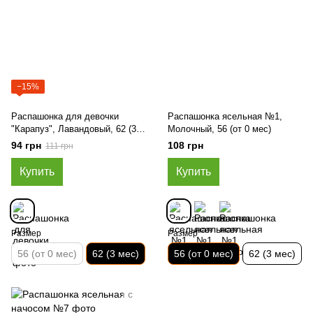
−15%
Распашонка для девочки
Распашонка ясельная №1,
"Карапуз", Лавандовый, 62 (3
Молочный, 56 (от 0 мес)
мес)
94 грн
108 грн
111 грн
Купить
Купить
Размер
Размер
56 (от 0 мес)
62 (3 мес)
56 (от 0 мес)
62 (3 мес)