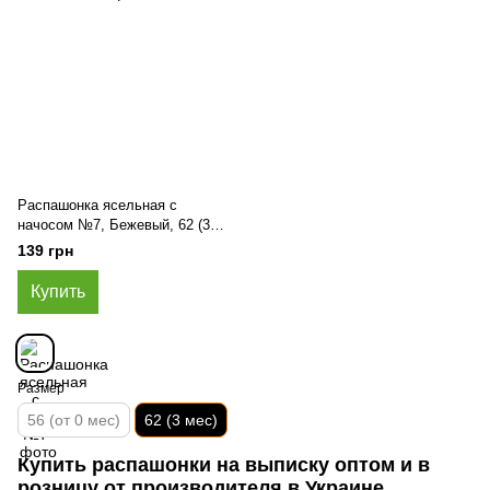
Распашонка ясельная с
начосом №7, Бежевый, 62 (3
мес)
139 грн
Купить
Размер
56 (от 0 мес)
62 (3 мес)
Купить распашонки на выписку оптом и в
розницу от производителя в Украине