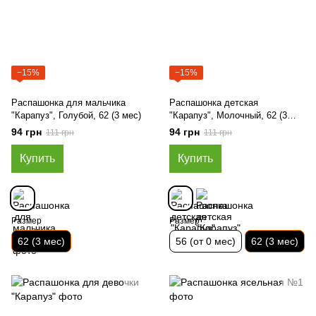
−15%
−15%
Распашонка для мальчика
Распашонка детская
"Карапуз", Голубой, 62 (3 мес)
"Карапуз", Молочный, 62 (3
мес)
94 грн
94 грн
111 грн
111 грн
Купить
Купить
Размер
Размер
62 (3 мес)
56 (от 0 мес)
62 (3 мес)