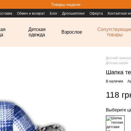
Товары недели
оставка
Обмен и возврат
Блог
Дропшиппинг
Оферта
Контактная 
ная
Детская
Сопутствующи
Взрослое
да
одежда
товары
Детский трикот
Детские шапки
Шапка те
В наличии
А
118 гр
Выберите ц