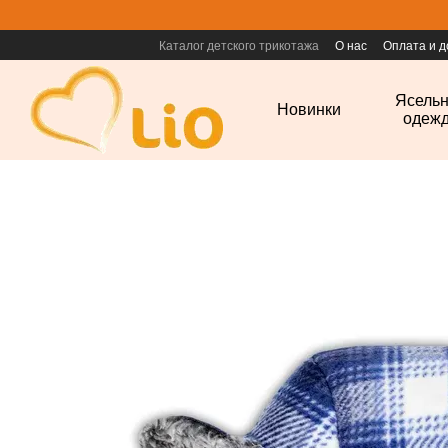
Перейти к основному контенту
Каталог детского трикотажа
О нас
Оплата и д
Ясель
Новинки
одеж