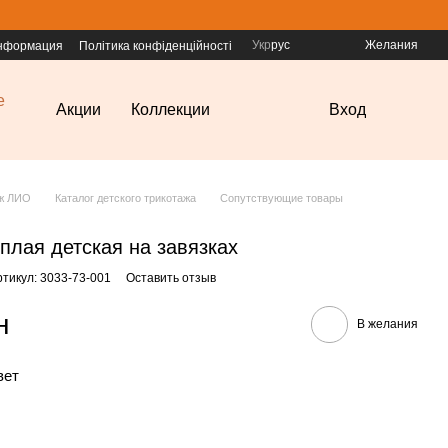
Укр
рус
Желания
информация
Політика конфіденційності
е
Акции
Коллекции
Вход
аж ЛИО
Каталог детского трикотажа
Сопутствующие товары
плая детская на завязках
ртикул: 3033-73-001
Оставить отзыв
н
В желания
вет