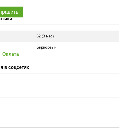
править
стики
62 (3 мес)
Бирюзовый
Оплата
я в соцсетях