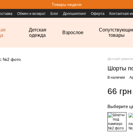
Товары недели
оставка
Обмен и возврат
Блог
Дропшиппинг
Оферта
Контактная 
ная
Детская
Сопутствующи
Взрослое
да
одежда
товары
Детский трикот
Шорты п
В наличии
А
66 грн
Выберите ц