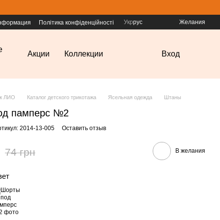
Укр
рус
Желания
информация
Політика конфіденційності
е
Акции
Коллекции
Вход
аж ЛИО
Каталог детского трикотажа
Ясельная одежда
Штаны
од памперс №2
ртикул: 2014-13-005
Оставить отзыв
74 грн
В желания
вет