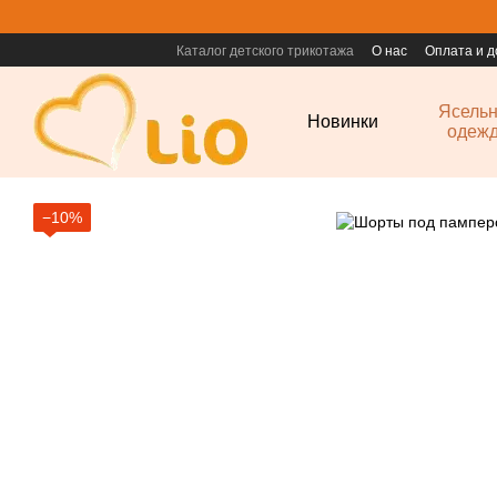
Перейти к основному контенту
Каталог детского трикотажа
О нас
Оплата и д
Ясель
Новинки
одеж
−10%