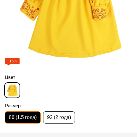
−15%
Цвет
Размер
86 (1.5 года)
92 (2 года)