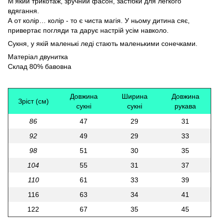
М’який трикотаж, зручний фасон, застібки для легкого
вдягання.
А от колір… колір - то є чиста магія. У ньому дитина сяє,
привертає погляди та дарує настрій усім навколо.
Сукня, у якій маленькі леді стають маленькими сонечками.
Матеріал двунитка
Склад 80% бавовна
Довжина
Ширина
Довжина
Зріст (см)
сукні
сукні
рукава
86
47
29
31
92
49
29
33
98
51
30
35
104
55
31
37
110
61
33
39
116
63
34
41
122
67
35
45