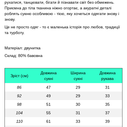
рухатися, танцювати, бігати й пізнавати світ без обмежень.
Приємна до тіла тканина ніжно огортає, а акуратні деталі
роблять сукню особливою - тією, яку хочеться одягати знову і
знову.
Це не просто одяг - то є маленька історія про любов, традиції
та турботу.
Матеріал: двунитка
Склад: 80% бавовна
Довжина
Ширина
Довжина
Зріст (см)
сукні
сукні
рукава
86
47
29
31
92
49
29
33
98
51
30
35
104
55
31
37
110
61
33
39