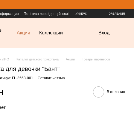
Укр
рус
Желания
информация
Політика конфіденційності
е
Акции
Коллекции
Вход
аж ЛИО
Каталог детского трикотажа
Акции
Товары партнеров
а для девочки "Бант"
ртикул: FL-3563-001
Оставить отзыв
н
В желания
вет