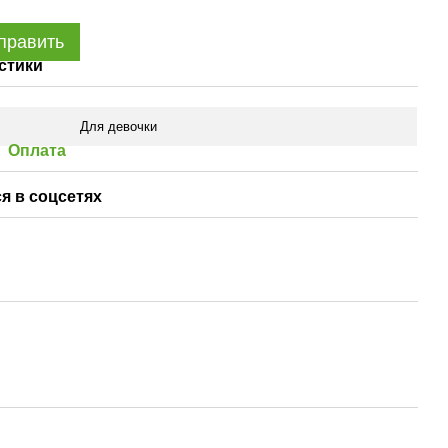
править
стики
Для девочки
Оплата
я в соцсетях