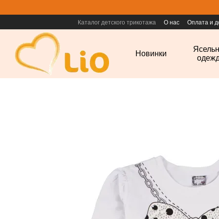
Перейти к основному контенту
Каталог детского трикотажа
О нас
Оплата и д
Ясель
Новинки
одеж