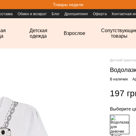
Товары недели
оставка
Обмен и возврат
Блог
Дропшиппинг
Оферта
Контактная 
ная
Детская
Сопутствующи
Взрослое
да
одежда
товары
Детский трикот
Водолазк
В наличии
А
197 гр
Выберите ц