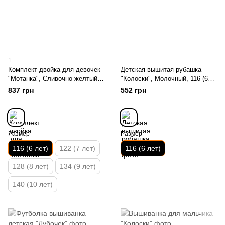
1
Комплект двойка для девочек
Детская вышитая рубашка
"Мотанка", Сливочно-желтый,
"Колоски", Молочный, 116 (6
116 (6 лет)
лет)
837 грн
552 грн
Размер
Размер
116 (6 лет)
122 (7 лет)
116 (6 лет)
128 (8 лет)
134 (9 лет)
140 (10 лет)