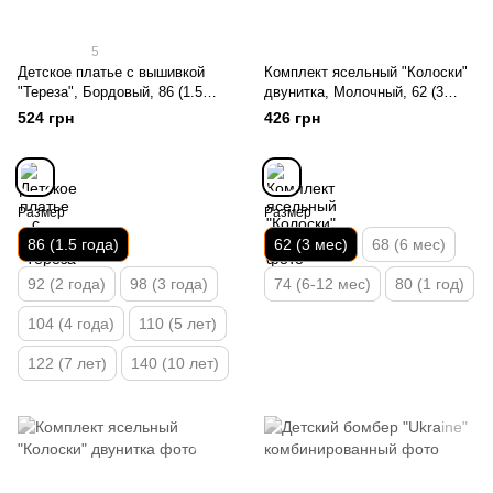
5
Детское платье с вышивкой
Комплект ясельный "Колоски"
"Тереза", Бордовый, 86 (1.5
двунитка, Молочный, 62 (3
года)
мес)
524 грн
426 грн
Размер
Размер
86 (1.5 года)
62 (3 мес)
68 (6 мес)
92 (2 года)
98 (3 года)
74 (6-12 мес)
80 (1 год)
104 (4 года)
110 (5 лет)
122 (7 лет)
140 (10 лет)