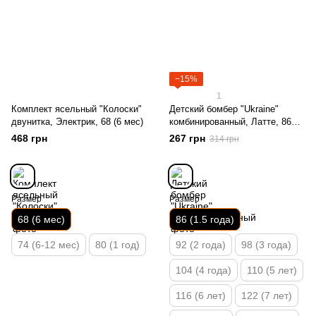
−15%
1
Комплект ясельный "Колоски"
Детский бомбер "Ukraine"
двунитка, Электрик, 68 (6 мес)
комбинированный, Латте, 86
(1.5 года)
468 грн
267 грн
314 грн
Размер
Размер
68 (6 мес)
86 (1.5 года)
74 (6-12 мес)
80 (1 год)
92 (2 года)
98 (3 года)
104 (4 года)
110 (5 лет)
116 (6 лет)
122 (7 лет)