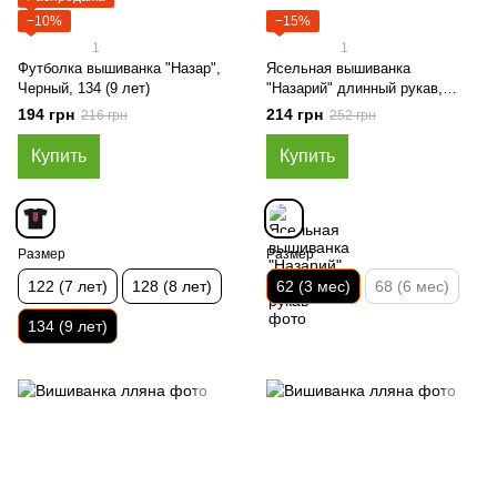
−10%
−15%
1
1
Футболка вышиванка "Назар",
Ясельная вышиванка
Черный, 134 (9 лет)
"Назарий" длинный рукав,
Индиго, 62 (3 мес)
194 грн
214 грн
216 грн
252 грн
Купить
Купить
Размер
Размер
122 (7 лет)
128 (8 лет)
62 (3 мес)
68 (6 мес)
134 (9 лет)