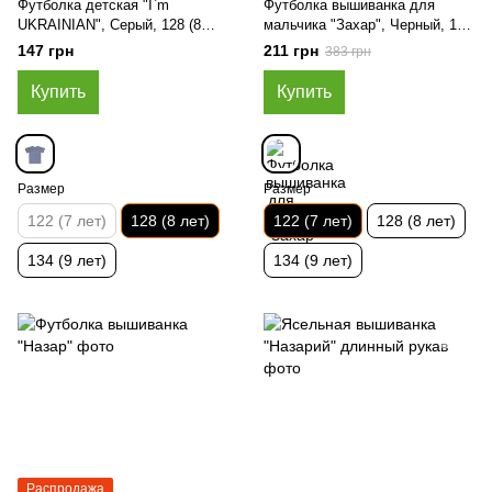
Футболка детская "I`m
Футболка вышиванка для
UKRAINIAN", Серый, 128 (8
мальчика "Захар", Черный, 122
лет)
(7 лет)
147 грн
211 грн
383 грн
Купить
Купить
Размер
Размер
122 (7 лет)
128 (8 лет)
122 (7 лет)
128 (8 лет)
134 (9 лет)
134 (9 лет)
Распродажа