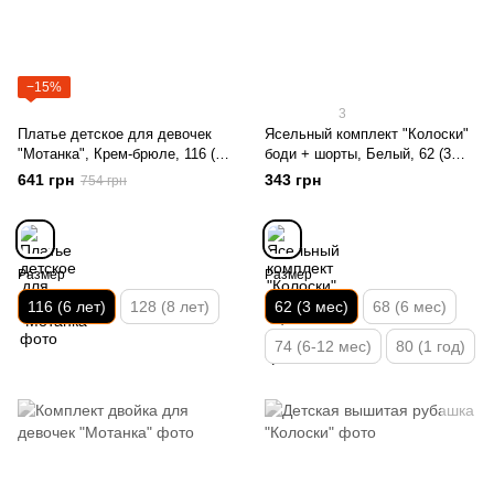
−15%
3
Платье детское для девочек
Ясельный комплект "Колоски"
"Мотанка", Крем-брюле, 116 (6
боди + шорты, Белый, 62 (3
лет)
мес)
641 грн
343 грн
754 грн
Размер
Размер
116 (6 лет)
128 (8 лет)
62 (3 мес)
68 (6 мес)
74 (6-12 мес)
80 (1 год)