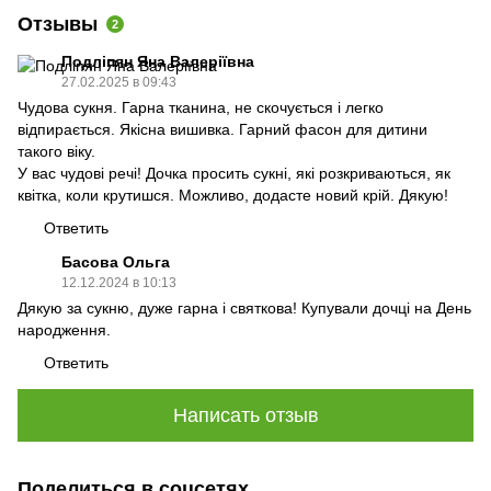
Отзывы
2
Подліпян Яна Валеріївна
27.02.2025 в 09:43
Чудова сукня. Гарна тканина, не скочується і легко
відпирається. Якісна вишивка. Гарний фасон для дитини
такого віку.
У вас чудові речі! Дочка просить сукні, які розкриваються, як
квітка, коли крутишся. Можливо, додасте новий крій. Дякую!
Ответить
Басова Ольга
12.12.2024 в 10:13
Дякую за сукню, дуже гарна і святкова! Купували дочці на День
народження.
Ответить
Написать отзыв
Поделиться в соцсетях