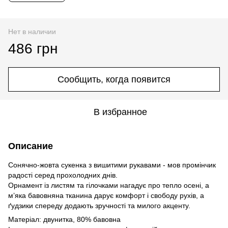
Нет в наличии
486 грн
Сообщить, когда появится
В избранное
Описание
Сонячно-жовта сукенка з вишитими рукавами - мов промінчик
радості серед прохолодних днів.
Орнамент із листям та гілочками нагадує про тепло осені, а
м’яка бавовняна тканина дарує комфорт і свободу рухів, а
ґудзики спереду додають зручності та милого акценту.
Матеріал: двунитка, 80% бавовна