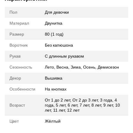
Пол
Для девочки
Материал
Двунитка
Размер
80 (1 год)
Воротник
Без капюшона
Рукав
С длинным рукавом
Сезонность
Лето
,
Весна
,
Зима
,
Осень
,
Демисезон
Декор
Вышивка
Особенности
На кнопках
От 1 до 2 лет
,
От 2 до 3 лет
,
3 года
,
4
Возраст
года
,
5 лет
,
6 лет
,
7 лет
,
8 лет
,
9 лет
,
10
лет
,
11 лет
,
12 лет
Цвет
Жёлтый