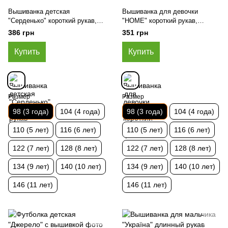
Вышиванка детская
Вышиванка для девочки
"Серденько" короткий рукав,
"HOME" короткий рукав,
Черно-белый, 98 (3 года)
Жёлтый, 98 (3 года)
386 грн
351 грн
Купить
Купить
Размер
Размер
98 (3 года)
104 (4 года)
98 (3 года)
104 (4 года)
110 (5 лет)
116 (6 лет)
110 (5 лет)
116 (6 лет)
122 (7 лет)
128 (8 лет)
122 (7 лет)
128 (8 лет)
134 (9 лет)
140 (10 лет)
134 (9 лет)
140 (10 лет)
146 (11 лет)
146 (11 лет)