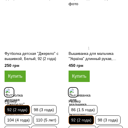
1
Футболка детская "Джерело" с
Вышиванка для мальчика
вышивкой, Белый, 92 (2 года)
"Україна" длинный рукав,
Молочный, 92 (2 года)
250 грн
450 грн
Купить
Купить
Размер
Размер
92 (2 года)
98 (3 года)
86 (1.5 года)
104 (4 года)
110 (5 лет)
92 (2 года)
98 (3 года)