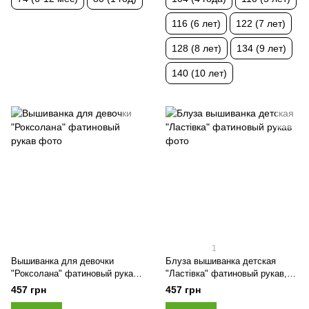
116 (6 лет)
122 (7 лет)
128 (8 лет)
134 (9 лет)
140 (10 лет)
1
Вышиванка для девочки
Блуза вышиванка детская
"Роксолана" фатиновый рукав,
"Ластівка" фатиновый рукав,
Какао, 98 (3 года)
Молочный, 98 (3 года)
457 грн
457 грн