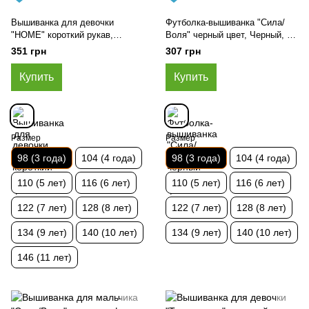
Вышиванка для девочки
Футболка-вышиванка "Сила/
"HOME" короткий рукав,
Воля" черный цвет, Черный, 98
Желто-голубой, 98 (3 года)
(3 года)
351 грн
307 грн
Купить
Купить
Размер
Размер
98 (3 года)
104 (4 года)
98 (3 года)
104 (4 года)
110 (5 лет)
116 (6 лет)
110 (5 лет)
116 (6 лет)
122 (7 лет)
128 (8 лет)
122 (7 лет)
128 (8 лет)
134 (9 лет)
140 (10 лет)
134 (9 лет)
140 (10 лет)
146 (11 лет)