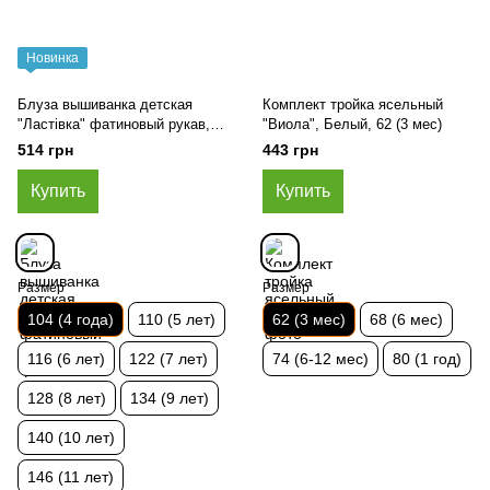
Новинка
Блуза вышиванка детская
Комплект тройка ясельный
"Ластівка" фатиновый рукав,
"Виола", Белый, 62 (3 мес)
Крем-брюле, 104 (4 года)
514 грн
443 грн
Купить
Купить
Размер
Размер
104 (4 года)
110 (5 лет)
62 (3 мес)
68 (6 мес)
116 (6 лет)
122 (7 лет)
74 (6-12 мес)
80 (1 год)
128 (8 лет)
134 (9 лет)
140 (10 лет)
146 (11 лет)