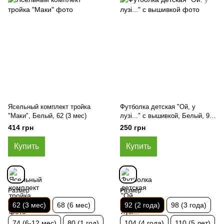
Ясельный комплект тройка
Футболка детская "Ой, у
"Маки", Белый, 62 (3 мес)
лузі..." с вышивкой, Белый, 92
(2 года)
414 грн
250 грн
Купить
Купить
Размер
Размер
62 (3 мес)
68 (6 мес)
92 (2 года)
98 (3 года)
74 (6-12 мес)
80 (1 год)
104 (4 года)
110 (5 лет)