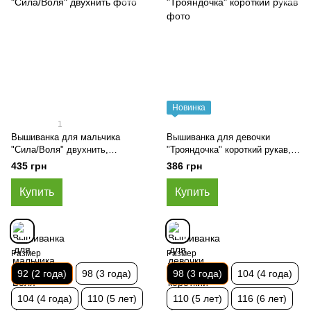
Новинка
1
Вышиванка для мальчика
Вышиванка для девочки
"Сила/Воля" двухнить,
"Трояндочка" короткий рукав,
Черный, 92 (2 года)
Черно-белый, 98 (3 года)
435 грн
386 грн
Купить
Купить
Размер
Размер
92 (2 года)
98 (3 года)
98 (3 года)
104 (4 года)
104 (4 года)
110 (5 лет)
110 (5 лет)
116 (6 лет)