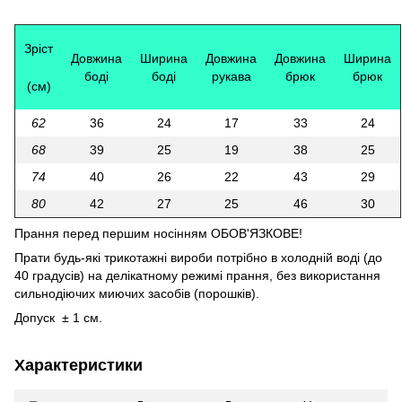
Зріст
Довжина
Ширина
Довжина
Довжина
Ширина
боді
боді
рукава
брюк
брюк
(см)
62
36
24
17
33
24
68
39
25
19
38
25
74
40
26
22
43
29
80
42
27
25
46
30
Прання перед першим носінням ОБОВ'ЯЗКОВЕ!
Прати будь-які трикотажні вироби потрібно в холодній воді (до
40 градусів) на делікатному режимі прання, без використання
сильнодіючих миючих засобів (порошків).
Допуск ± 1 см.
Характеристики