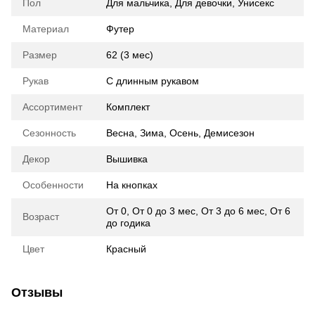
Пол
Для мальчика
,
Для девочки
,
Унисекс
Материал
Футер
Размер
62 (3 мес)
Рукав
С длинным рукавом
Ассортимент
Комплект
Сезонность
Весна
,
Зима
,
Осень
,
Демисезон
Декор
Вышивка
Особенности
На кнопках
От 0
,
От 0 до 3 мес
,
От 3 до 6 мес
,
От 6
Возраст
до годика
Цвет
Красный
Отзывы