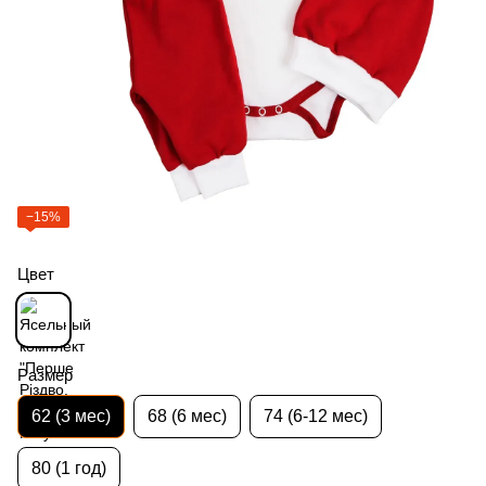
−15%
Цвет
Размер
62 (3 мес)
68 (6 мес)
74 (6-12 мес)
80 (1 год)