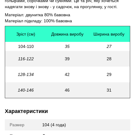
гольфами, сорочками чи сукнями. Це та річ, яку хочеться
надягати знову і знову - у садочок, на прогулянку, у гості.
Матеріал: двунитка 80% бавовна
Матеріал підкладу: 100% бавовна
Зріст (см)
Довжина виробу
Ширина виробу
104-110
35
27
116-122
39
28
128-134
42
29
140-146
46
31
Характеристики
Размер
104 (4 года)