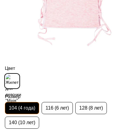
Цвет
Размер
104 (4 года)
116 (6 лет)
128 (8 лет)
140 (10 лет)