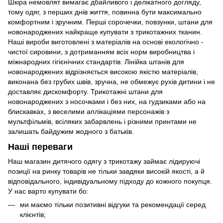
Шкіра немовлят вимагає дбайливого і делікатного догляду,
тому одяг, з перших днів життя, повинна бути максимально
комфортним і зручним. Перші сорочечки, повзунки, штани для
новонароджених найкраще купувати з трикотажних тканин.
Наші вироби виготовлені з матеріалів на основі екологічно -
чистої сировини, з дотриманням всіх норм виробництва і
міжнародних гігієнічних стандартів. Лінійка штанів для
новонароджених відрізняється високою якістю матеріалів,
виконана без грубих швів, зручна, не обмежує рухів дитини і не
доставляє дискомфорту. Трикотажні штани для
новонароджених з носочками і без них, на гудзиками або на
блискавках, з веселими аплікаціями персонажів з
мультфільмів, всіляких забарвлень і різними принтами не
залишать байдужим жодного з батьків.
Наші переваги
Наш магазин дитячого одягу з трикотажу займає лідируючі
позиції на ринку товарів не тільки завдяки високій якості, а й
відповідального, індивідуальному підходу до кожного покупця.
У нас варто купувати бо:
ми маємо тільки позитивні відгуки та рекомендації серед
клієнтів;