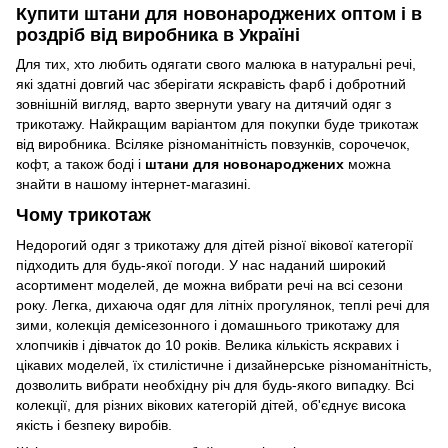
Купити штани для новонароджених оптом і в
роздріб від виробника в Україні
Для тих, хто любить одягати свого малюка в натуральні речі,
які здатні довгий час зберігати яскравість фарб і добротний
зовнішній вигляд, варто звернути увагу на дитячий одяг з
трикотажу. Найкращим варіантом для покупки буде трикотаж
від виробника. Всіляке різноманітність повзунків, сорочечок,
кофт, а також боді і
штани для новонароджених
можна
знайти в нашому інтернет-магазині.
Чому трикотаж
Недорогий одяг з трикотажу для дітей різної вікової категорії
підходить для будь-якої погоди. У нас наданий широкий
асортимент моделей, де можна вибрати речі на всі сезони
року. Легка, дихаюча одяг для літніх прогулянок, теплі речі для
зими, колекція демісезонного і домашнього трикотажу для
хлопчиків і дівчаток до 10 років. Велика кількість яскравих і
цікавих моделей, їх стилістичне і дизайнерське різноманітність,
дозволить вибрати необхідну річ для будь-якого випадку. Всі
колекції, для різних вікових категорій дітей, об'єднує висока
якість і безпеку виробів.