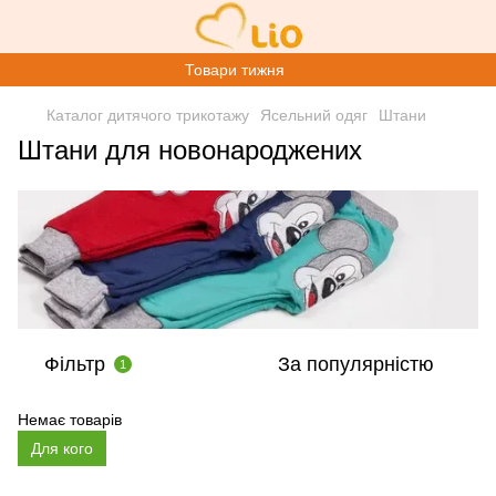
Товари тижня
Каталог дитячого трикотажу
Ясельний одяг
Штани
Штани для новонароджених
Фільтр
За популярністю
1
Немає товарів
Для кого