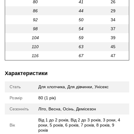
80
41
26
86
44
29
92
50
34
98
54
37
104
59
39
110
63
45
116
67
47
Характеристики
Стать
Для хлопчика
,
Для дівчинки
,
Унісекс
Розмір
80 (1 рік)
Сезонніть
Літо
,
Весна
,
Осінь
,
Демісезон
Від 1 до 2 років
,
Від 2 до 3 років
,
3 роки
,
4
Вік
роки
,
5 років
,
6 років
,
7 років
,
8 років
,
9
років