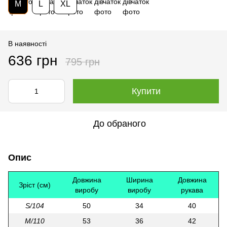
M
L
XL
В наявності
636 грн
795 грн
Купити
До обраного
Опис
Довжина
Ширина
Довжина
Зріст (см)
виробу
виробу
рукава
S/104
50
34
40
M/110
53
36
42