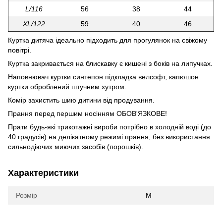
L/116
56
38
44
XL/122
59
40
46
Куртка дитяча ідеально підходить для прогулянок на свіжому
повітрі.
Куртка закривається на блискавку є кишені з боків на липучках.
Наповнювач куртки синтепон підкладка велсофт, капюшон
куртки оброблений штучним хутром.
Комір захистить шию дитини від продування.
Прання перед першим носінням ОБОВ'ЯЗКОВЕ!
Прати будь-які трикотажні вироби потрібно в холодній воді (до
40 градусів) на делікатному режимі прання, без використання
сильнодіючих миючих засобів (порошків).
Характеристики
Розмір
M