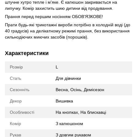
штучне хутро тепле і м'яке. Є капюшон закривається на
липучку. Комір захистить шию дитини від продування.
Прання перед першим носінням ОБОВ'ЯЗКОВЕ!
Прати будь-які трикотажні вироби потрібно в холодній воді (до
40 градусів) на делікатному режимі прання, без використання
сильнодіючих миючих засобів (порошків).
Характеристики
Розмір
L
Стать
Для дівчинки
Сезонніть
Весна
,
Осінь
,
Демісезон
Декор
Вишивка
Особливості
На кнопках
,
На блискавці
Комір
З капюшоном
Рукав
З довгим рукавом