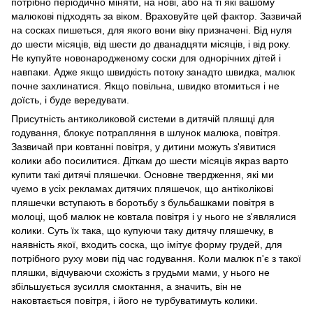
потрібно періодично міняти, на нові, або на ті які вашому
малюкові підходять за віком. Враховуйте цей фактор. Зазвичай
на сосках пишеться, для якого вони віку призначені. Від нуля
до шести місяців, від шести до дванадцяти місяців, і від року.
Не купуйте новонародженому соски для однорічних дітей і
навпаки. Адже якщо швидкість потоку занадто швидка, малюк
почне захлинатися. Якщо повільна, швидко втомиться і не
доїсть, і буде вередувати.
Присутність антиколиковой системи в дитячій пляшці для
годування, блокує потрапляння в шлунок малюка, повітря.
Зазвичай при ковтанні повітря, у дитини можуть з'явитися
колики або посилитися. Діткам до шести місяців якраз варто
купити такі дитячі пляшечки. Основне твердження, які ми
чуємо в усіх рекламах дитячих пляшечок, що антіколікові
пляшечки вступають в боротьбу з бульбашками повітря в
молоці, щоб малюк не ковтала повітря і у нього не з'являлися
колики. Суть їх така, що купуючи таку дитячу пляшечку, в
наявність якої, входить соска, що імітує форму грудей, для
потрібного руху мови під час годування. Коли малюк п'є з такої
пляшки, відчуваючи схожість з грудьми мами, у нього не
збільшується зусилля смоктання, а значить, він не
наковтається повітря, і його не турбуватимуть колики.