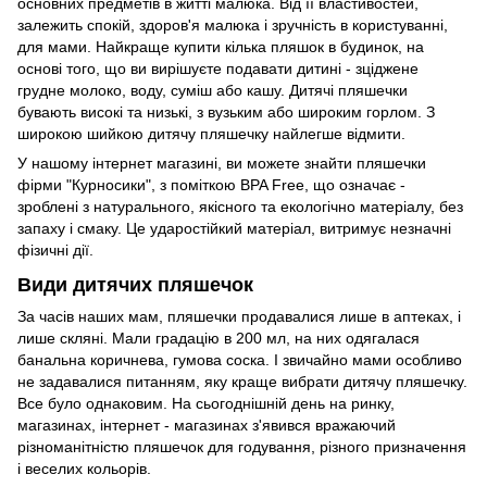
основних предметів в житті малюка. Від її властивостей,
залежить спокій, здоров'я малюка і зручність в користуванні,
для мами. Найкраще купити кілька пляшок в будинок, на
основі того, що ви вирішуєте подавати дитині - зціджене
грудне молоко, воду, суміш або кашу. Дитячі пляшечки
бувають високі та низькі, з вузьким або широким горлом. З
широкою шийкою дитячу пляшечку найлегше відмити.
У нашому інтернет магазині, ви можете знайти пляшечки
фірми "Курносики", з поміткою BPA Free, що означає -
зроблені з натурального, якісного та екологічно матеріалу, без
запаху і смаку. Це ударостійкий матеріал, витримує незначні
фізичні дії.
Види дитячих пляшечок
За часів наших мам, пляшечки продавалися лише в аптеках, і
лише скляні. Мали градацію в 200 мл, на них одягалася
банальна коричнева, гумова соска. І звичайно мами особливо
не задавалися питанням, яку краще вибрати дитячу пляшечку.
Все було однаковим. На сьогоднішній день на ринку,
магазинах, інтернет - магазинах з'явився вражаючий
різноманітністю пляшечок для годування, різного призначення
і веселих кольорів.