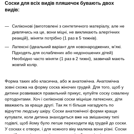
Соски для всіх видів пляшечок бувають двох
видів:
Силіконові (виготовлені з синтетичного матеріалу, але не
дивлячись на це, вони міцні, не викликають алергічних
реакцій), міняти потрібно (1 раз в 5 тижнів).
Латексні (ідеальний варіант для новонароджених, м'які.
Підходять для ослаблених або недоношених дітей)
Необхідно часто міняти (1 раз в 2 тижні), зазвичай мають
жовтий колір.
Форма таких або класична, або ж анатомічна. Анатомічна
зовні схожа на форму соска жіночих грудей. Для того, щоб у
дитини розвивався правильний прикус, купуйте соску схвалену
ортодонтами. Хоч і силіконові соски міцніше латексних, діти
вважають за краще другі. Так як ті більше нагадують по
відчуттю людську шкіру. Соски анатомічної форми краще
купувати, коли дитина знаходиться вже на змішаному типі
годівлі, щоб йому було легше переходити від грудей до соски.
У сосках є отвори, і для кожного віку малюка вони різні. Соски