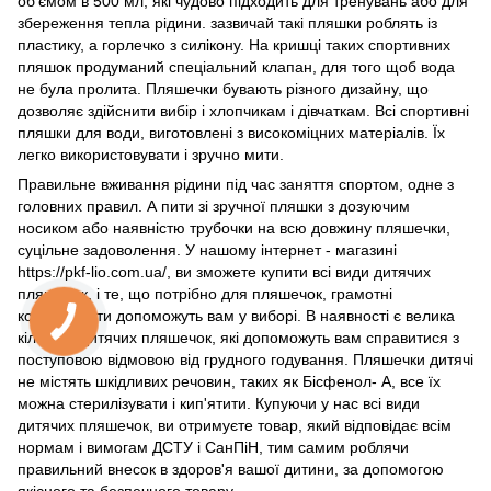
об'ємом в 500 мл, які чудово підходить для тренувань або для
збереження тепла рідини. зазвичай такі пляшки роблять із
пластику, а горлечко з силікону. На кришці таких спортивних
пляшок продуманий спеціальний клапан, для того щоб вода
не була пролита. Пляшечки бувають різного дизайну, що
дозволяє здійснити вибір і хлопчикам і дівчаткам. Всі спортивні
пляшки для води, виготовлені з високоміцних матеріалів. Їх
легко використовувати і зручно мити.
Правильне вживання рідини під час заняття спортом, одне з
головних правил. А пити зі зручної пляшки з дозуючим
носиком або наявністю трубочки на всю довжину пляшечки,
суцільне задоволення. У нашому інтернет - магазині
https://pkf-lio.com.ua/, ви зможете купити всі види дитячих
пляшечок, і те, що потрібно для пляшечок, грамотні
консультанти допоможуть вам у виборі. В наявності є велика
кількість дитячих пляшечок, які допоможуть вам справитися з
поступовою відмовою від грудного годування. Пляшечки дитячі
не містять шкідливих речовин, таких як Бісфенол- А, все їх
можна стерилізувати і кип'ятити. Купуючи у нас всі види
дитячих пляшечок, ви отримуєте товар, який відповідає всім
нормам і вимогам ДСТУ і СанПіН, тим самим роблячи
правильний внесок в здоров'я вашої дитини, за допомогою