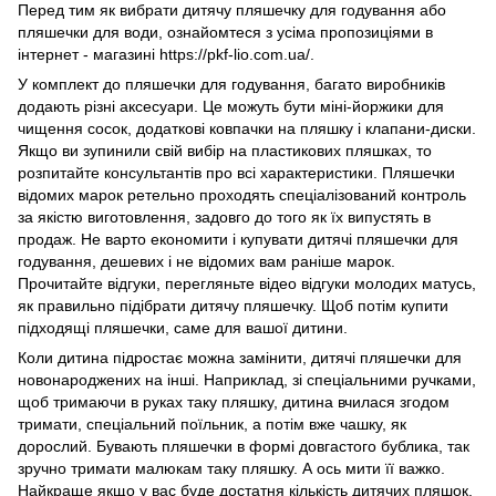
Перед тим як вибрати дитячу пляшечку для годування або
пляшечки для води, ознайомтеся з усіма пропозиціями в
інтернет - магазині https://pkf-lio.com.ua/.
У комплект до пляшечки для годування, багато виробників
додають різні аксесуари. Це можуть бути міні-йоржики для
чищення сосок, додаткові ковпачки на пляшку і клапани-диски.
Якщо ви зупинили свій вибір на пластикових пляшках, то
розпитайте консультантів про всі характеристики. Пляшечки
відомих марок ретельно проходять спеціалізований контроль
за якістю виготовлення, задовго до того як їх випустять в
продаж. Не варто економити і купувати дитячі пляшечки для
годування, дешевих і не відомих вам раніше марок.
Прочитайте відгуки, перегляньте відео відгуки молодих матусь,
як правильно підібрати дитячу пляшечку. Щоб потім купити
підходящі пляшечки, саме для вашої дитини.
Коли дитина підростає можна замінити, дитячі пляшечки для
новонароджених на інші. Наприклад, зі спеціальними ручками,
щоб тримаючи в руках таку пляшку, дитина вчилася згодом
тримати, спеціальний поїльник, а потім вже чашку, як
дорослий. Бувають пляшечки в формі довгастого бублика, так
зручно тримати малюкам таку пляшку. А ось мити її важко.
Найкраще якщо у вас буде достатня кількість дитячих пляшок.