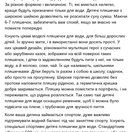
За різною формою і величиною. Ті, які миються нелегко,
краще будуть призначені тільки для води. Дитячі пляшечки з
широкою шийкою дозволяють не розсипати суху суміш. Маючи
6-7 пляшечок, забезпечить вам спокій, якщо ви вчасно не
помиєте попередні.
Існують цікаві моделі пляшечок для води, для більш дорослих
дітей. Їх зручно мити, і в використанні вони досить прості. У
них цікавий дизайн, різноманітні мультяшні герої з сучасних
або зарубіжних казок, зображені на всій поверхні таких
пляшечок, і дітки із задоволенням будуть пити з неї, не тільки
воду, а й молоко, соки, чай. Їх ще називають, шкільними
пляшечками. Дітки беруть їх разом з собою в школу, садочок,
або просто на прогулянку. Широке горлечко дозволяє без
протоки наповнити пляшку рідиною, а герметична кришка
добре закривається. Пляшку можна помістити в портфель, і не
переживати, що рідина розіллється. Так само такі дитячі
пляшечки для води оснащені ременем, щоб її можна було
підвісити на плече, і трубочкою для зручності пиття.
Коли ваша дитина займається спортом, дуже важливо
підтримувати водний баланс під час заняттям спорту. Існують
спеціальні спортивні дитячі пляшечки для води. Стандартним