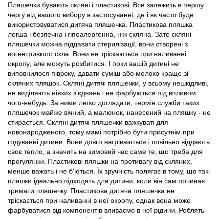
Пляшечки бувають скляні і пластикові. Все залежить в першу
чергу від вашого вибору в застосуванні, де і як часто буде
використовуватися дитяча пляшечка. Пластикова пляшка
легша і безпечна і гіпоалергенна, ніж скляна. Зате скляні
пляшечки можна піддавати стерилізації, вони створені з
вогнетривкого скла. Вони не тріскаються при наливанні
окропу, але можуть розбитися. І поки вашій дитині не
виповнилося півроку, давати суміш або молоко краще зі
скляних пляшок. Скляні дитячі пляшечки, у всьому нешкідливі,
не виділяють ніяких з'єднань і не фарбуються під впливом
чого-небудь. За ними легко доглядати, термін служби таких
пляшечок майже вічний, а малюнок, нанесений на пляшку - не
стирається. Скляні дитячі пляшечки важкуваті для
новонародженого, тому мамі потрібно бути присутнім при
годуванні дитини. Вони довго нагріваються і повільно віддають
своє тепло, а значить на зимовий час саме те, що треба для
прогулянки. Пластикові пляшки на противагу від скляних,
менше важать і не б'ються. Їх зручність полягає в тому, що такі
пляшки ідеально підходять для дитини, коли він сам починає
тримати пляшечку. Пластикова дитяча пляшечка не
тріскається при наливанні в неї окропу, однак вона може
фарбуватися від компонентів вливаємо в неї рідини. Роблять