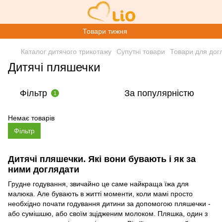
Товари тижня
Каталог дитячого трикотажу
Супутні товари
Товари для дог
Дитячі пляшечки
Фільтр
За популярністю
1
Немає товарів
Фільтр
Дитячі пляшечки. Які вони бувають і як за
ними доглядати
Грудне годування, звичайно це саме найкраща їжа для
малюка. Але бувають в житті моменти, коли мамі просто
необхідно почати годування дитини за допомогою пляшечки -
або сумішшю, або своїм зцідженим молоком. Пляшка, один з