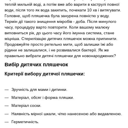
теплій мильній воді, а потім вже або варити в каструлі повної
води, після того як вода закипить, почекати 10 хв і витягувати.
Головне, щоб пляшечка була занурена повністю у воду.
Термін дії такого знищення мікробів - доба. Після минулого
часу, процедуру варто повторити. Коли вашому малюку
виповниться рік, до цього часу його імунна система, стане
міцніша. Стерилізацію дитячих пляшечок можна припинити.
Продовжуйте просто ретельно мити, щоб залишки їжі або
рідини не залишалися, і не розвивалися бактерії. Як же
правильно вибрати дитячі пляшечки для новонароджених?
Вибір дитячих пляшечок
Критерії вибору дитячої пляшечки:
Зручність для мами і дитинки.
Матеріал, обсяг і форма пляшки.
Матеріал соски.
Наявність мірної шкали, чітко нанесеною або видавленою.
Герметичність.