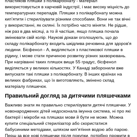
пластикові пляшки з полікарбонату - матеріал
використовується в харчовій індустрії, і має високу міцність до
температурних перепадів. Пляшки з полікарбонату можна
кип'ятити і стерилізувати різними способами. Вони не так вічні
у використанні, як скляні. Їх потрібно часто міняти. Не рідше,
ніж раз в два місяці, а то й частіше, якщо пляшка почала
змінювати свій колір. Наукові докази оголошують, що до
складу полікарбонату входить шкідлива речовина для здоров'я
людини. Бісфенол - А, виділяється з пластикової пляшки в
рідину, і може стати причиною розвитку різних захворювань.
При нагріванні таких пляшок вище 55 градус, бісфенол
виділяється у великих кількостях. У Канаді заборонили вже
випускати такі пляшки з полікарбонату. В інших країнах на
великих фабриках, що їх виготовляють, змінено склад
матеріалу пляшечок.
Правильний догляд за дитячими пляшечками
Важливо знати як правильно стерилізувати дитячі пляшечки. У
новонароджених дітей недосконала імунна система, ні про які
бактерії і мікроби на пляшках мови й бути не може. Можна
купити спеціальний стерилізатор або скористатися
бабусиними методами, шляхом кип'ятіння водою або парою.
Перш за все нові пляшечки після покупки, потрібно промити в