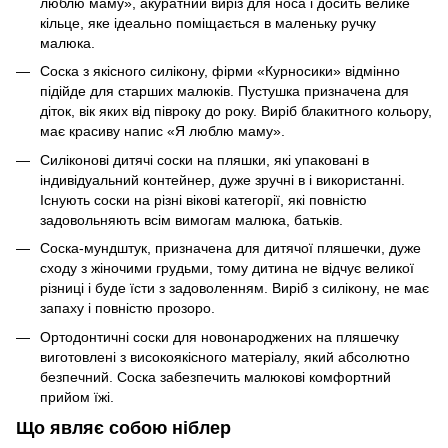
люблю маму», акуратний виріз для носа і досить велике
кільце, яке ідеально поміщається в маленьку ручку
малюка.
Соска з якісного силікону, фірми «Курносики» відмінно
підійде для старших малюків. Пустушка призначена для
діток, вік яких від півроку до року. Виріб блакитного кольору,
має красиву напис «Я люблю маму».
Силіконові дитячі соски на пляшки, які упаковані в
індивідуальний контейнер, дуже зручні в і використанні.
Існують соски на різні вікові категорії, які повністю
задовольняють всім вимогам малюка, батьків.
Соска-мундштук, призначена для дитячої пляшечки, дуже
сходу з жіночими грудьми, тому дитина не відчує великої
різниці і буде їсти з задоволенням. Виріб з силікону, не має
запаху і повністю прозоро.
Ортодонтичні соски для новонароджених на пляшечку
виготовлені з високоякісного матеріалу, який абсолютно
безпечний. Соска забезпечить малюкові комфортний
прийом їжі.
Що являє собою ніблер