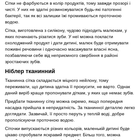
Сітки не фарбуються в колір продуктів, тому завжди прозорі і
чисті. У них не здатні розмножуватися будь-які патогенні
бактерії, так як всі залишки їжі промиваються проточною
водою.
Сітка, виготовлена з силікону, чудово підходить малюкам, у
яких починають різатися зуби. У неї можна покласти
охолоджений продукт і дати дитині, малюк буде отримувати
поживні речовини і одночасно масажувати власні ясна,
позбавляючи себе від неприємного свербіння в районі
зростаючих зубів.
Ніблер тканинний
Тканинна сітка складається міцного нейлону, тому
переживати, що дитина здатна її прокусити, не варто. Однак
даний виріб краще пропонувати діткам, у яких ще немає зубів.
Придбати тканинну сітку можна окремо, якщо попередня
насадка прийшла в непридатність. За тканинної деталлю легко
доглядати. Зазвичай, її просто перуть у теплій воді, добре
прополіскуючи проточною водою.
Сіточки випускаються різних кольорів, маленькій дитині буде
цікаво спробувати яскравий предмет. Більш того, можна