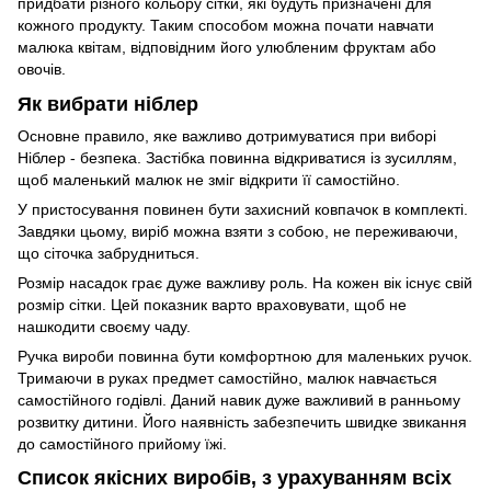
придбати різного кольору сітки, які будуть призначені для
кожного продукту. Таким способом можна почати навчати
малюка квітам, відповідним його улюбленим фруктам або
овочів.
Як вибрати ніблер
Основне правило, яке важливо дотримуватися при виборі
Ніблер - безпека. Застібка повинна відкриватися із зусиллям,
щоб маленький малюк не зміг відкрити її самостійно.
У пристосування повинен бути захисний ковпачок в комплекті.
Завдяки цьому, виріб можна взяти з собою, не переживаючи,
що сіточка забрудниться.
Розмір насадок грає дуже важливу роль. На кожен вік існує свій
розмір сітки. Цей показник варто враховувати, щоб не
нашкодити своєму чаду.
Ручка вироби повинна бути комфортною для маленьких ручок.
Тримаючи в руках предмет самостійно, малюк навчається
самостійного годівлі. Даний навик дуже важливий в ранньому
розвитку дитини. Його наявність забезпечить швидке звикання
до самостійного прийому їжі.
Список якісних виробів, з урахуванням всіх