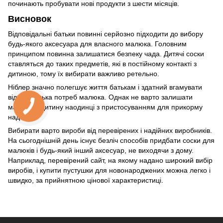
починають пробувати нові продукти з шести місяців.
Висновок
Відповідальні батьки повинні серйозно підходити до вибору
будь-якого аксесуара для власного малюка. Головним
принципом повинна залишатися безпеку чада. Дитячі соски
ставляться до таких предметів, які в постійному контакті з
дитиною, тому їх вибирати важливо ретельно.
Ніблер значно полегшує життя батькам і здатний вгамувати
відразу кілька потреб малюка. Однак не варто залишати
маленьку дитину наодинці з пристосуванням для прикорму
надовго.
Вибирати варто вироби від перевірених і надійних виробників.
На сьогоднішній день існує безліч способів придбати соски для
малюків і будь-який інший аксесуар, не виходячи з дому.
Наприклад, перевірений сайт, на якому надано широкий вибір
виробів, і купити пустушки для новонароджених можна легко і
швидко, за прийнятною цінової характеристиці.