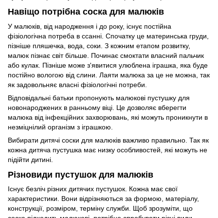
Навіщо потрібна соска для малюків
У малюків, від народження і до року, існує постійна
фізіологічна потреба в ссанні. Спочатку це материнська груди,
пізніше пляшечка, вода, соки. З кожним етапом розвитку,
малюк пізнає світ більше. Починає смоктати власний пальчик
або кулак. Пізніше може з'явитися улюблена іграшка, яка буде
постійно вологою від слини. Лаяти малюка за це не можна, так
як задовольняє власні фізіологічні потреби.
Відповідальні батьки пропонують малюкові пустушку для
новонароджених в ранньому віці. Це дозволяє вберегти
малюка від інфекційних захворювань, які можуть проникнути в
незміцнілий організм з іграшкою.
Вибирати дитячі соски для малюків важливо правильно. Так як
кожна дитяча пустушка має низку особливостей, які можуть не
підійти дитині.
Різновиди пустушок для малюків
Існує безліч різних дитячих пустушок. Кожна має свої
характеристики. Вони відрізняються за формою, матеріалу,
конструкції, розміром, терміну служби. Щоб зрозуміти, що