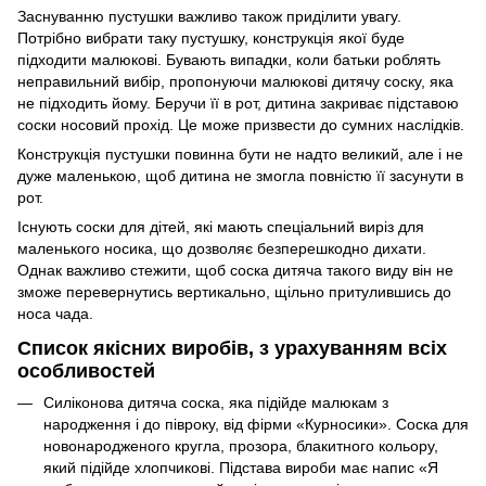
Заснуванню пустушки важливо також приділити увагу.
Потрібно вибрати таку пустушку, конструкція якої буде
підходити малюкові. Бувають випадки, коли батьки роблять
неправильний вибір, пропонуючи малюкові дитячу соску, яка
не підходить йому. Беручи її в рот, дитина закриває підставою
соски носовий прохід. Це може призвести до сумних наслідків.
Конструкція пустушки повинна бути не надто великий, але і не
дуже маленькою, щоб дитина не змогла повністю її засунути в
рот.
Існують соски для дітей, які мають спеціальний виріз для
маленького носика, що дозволяє безперешкодно дихати.
Однак важливо стежити, щоб соска дитяча такого виду він не
зможе перевернутись вертикально, щільно притулившись до
носа чада.
Список якісних виробів, з урахуванням всіх
особливостей
Силіконова дитяча соска, яка підійде малюкам з
народження і до півроку, від фірми «Курносики». Соска для
новонародженого кругла, прозора, блакитного кольору,
який підійде хлопчикові. Підстава вироби має напис «Я