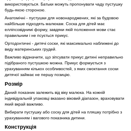
використовується. Батьки можуть пропонувати чаду пустушку
будь-якою стороною.
Анатомічні - пустушки для новонароджених, які за будовою
найбільше підходять малюкам. Соска для дітей має
елліпсовіднимі форму, завдяки якій положення мови стає
правильним і не псується прикус.
Ортодонтичні - дитячі соски, які максимально наближені до
виду материнських грудей.
Важливо відзначити, що зіпсувати прикус дитині неправильно
підібраного пустушкою можна. Прикус формується з
урахуванням кількох особливостей, з яких смоктання соски
дитячої займає не першу позицію.
Розмір
Даний показник залежить від віку малюка. На кожній
індивідуальній упаковці вказано віковий діапазон, враховувати
який вкрай важливо.
Вибирати пустушку або соску для дітей на пляшку потрібно з
урахуванням і вагового показника дитини.
Конструкція