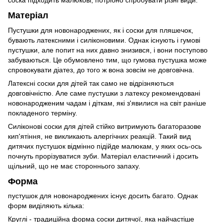
соска підходить малюкові, потрібно спробувати різні види.
Матеріал
Пустушки для новонароджених, як і соски для пляшечок,
бувають латексними і силіконовими. Однак існують і гумові
пустушки, але попит на них давно знизився, і вони поступово
забуваються. Це обумовлено тим, що гумова пустушка може
спровокувати діатез, до того ж вона зовсім не довговічна.
Латексні соски для дітей так само не відрізняються
довговічністю. Але саме пустушки з латексу рекомендовані
новонародженим чадам і діткам, які з'явилися на світ раніше
покладеного терміну.
Силіконові соски для дітей стійко витримують багаторазове
кип'ятіння, не викликають алергічних реакцій. Такий вид
дитячих пустушок відмінно підійде малюкам, у яких ось-ось
почнуть прорізуватися зуби. Матеріал еластичний і досить
щільний, що не має стороннього запаху.
Форма
пустушок для новонароджених існує досить багато. Однак
форм виділяють кілька:
Круглі - традиційна форма соски дитячої, яка найчастіше