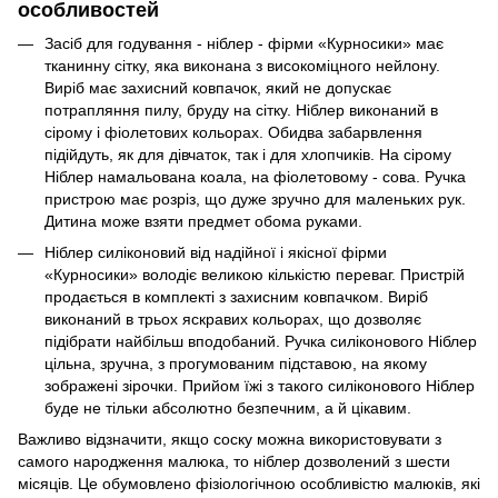
особливостей
Засіб для годування - ніблер - фірми «Курносики» має
тканинну сітку, яка виконана з високоміцного нейлону.
Виріб має захисний ковпачок, який не допускає
потрапляння пилу, бруду на сітку. Ніблер виконаний в
сірому і фіолетових кольорах. Обидва забарвлення
підійдуть, як для дівчаток, так і для хлопчиків. На сірому
Ніблер намальована коала, на фіолетовому - сова. Ручка
пристрою має розріз, що дуже зручно для маленьких рук.
Дитина може взяти предмет обома руками.
Ніблер силіконовий від надійної і якісної фірми
«Курносики» володіє великою кількістю переваг. Пристрій
продається в комплекті з захисним ковпачком. Виріб
виконаний в трьох яскравих кольорах, що дозволяє
підібрати найбільш вподобаний. Ручка силіконового Ніблер
цільна, зручна, з прогумованим підставою, на якому
зображені зірочки. Прийом їжі з такого силіконового Ніблер
буде не тільки абсолютно безпечним, а й цікавим.
Важливо відзначити, якщо соску можна використовувати з
самого народження малюка, то ніблер дозволений з шести
місяців. Це обумовлено фізіологічною особливістю малюків, які