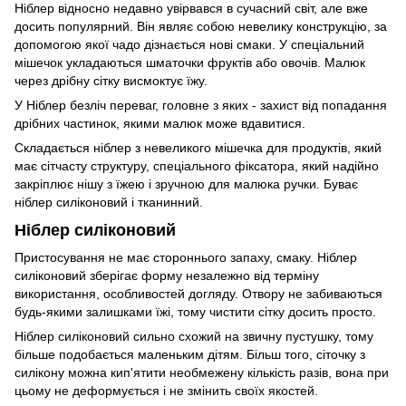
Ніблер відносно недавно увірвався в сучасний світ, але вже
досить популярний. Він являє собою невелику конструкцію, за
допомогою якої чадо дізнається нові смаки. У спеціальний
мішечок укладаються шматочки фруктів або овочів. Малюк
через дрібну сітку висмоктує їжу.
У Ніблер безліч переваг, головне з яких - захист від попадання
дрібних частинок, якими малюк може вдавитися.
Складається ніблер з невеликого мішечка для продуктів, який
має сітчасту структуру, спеціального фіксатора, який надійно
закріплює нішу з їжею і зручною для малюка ручки. Буває
ніблер силіконовий і тканинний.
Ніблер силіконовий
Пристосування не має стороннього запаху, смаку. Ніблер
силіконовий зберігає форму незалежно від терміну
використання, особливостей догляду. Отвору не забиваються
будь-якими залишками їжі, тому чистити сітку досить просто.
Ніблер силіконовий сильно схожий на звичну пустушку, тому
більше подобається маленьким дітям. Більш того, сіточку з
силікону можна кип'ятити необмежену кількість разів, вона при
цьому не деформується і не змінить своїх якостей.