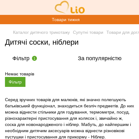
Товари тижня
Каталог дитячого трикотажу
Супутні товари
Товари для дог
Дитячі соски, ніблери
Фільтр
За популярністю
1
Немає товарів
Фільтр
Серед зручних товарів для малюків, які значно полегшують
батьківський функціонал, знаходиться безліч предметів. До них
можна віднести стільчики для годування, термометри, посуд,
різнохарактерні пристосування для колясок і, звичайно ж,
соска для новонародженого і ніблер. Мабуть, до найпершим і
необхідним дитячим аксесуарів можна віднести різновікові
пустушки і пристосування для прикорму - Ніблер.