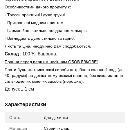
Особливостями даного продукту є:
- Тресси практичні і дуже зручні.
- Прикрашені модним принтом.
- Гармонійне і стильне поєднання кольорів.
- Виглядають дуже стильно та гарно.
Якість та ціна, неодмінно Вам сподобаються.
Склад
: 100 % бавовна.
Прання перед першим носінням ОБОВ'ЯЗКОВЕ!
Прати будь-які трикотажні вироби потрібно в холодній воді (до
40 градусів) на делікатному режимі прання, без використання
сильнодіючих миючих засобів (порошків).
Допуск ± 1 см
Характеристики
Стать
Для дівчинки
Матеріал
Стрейч кулир