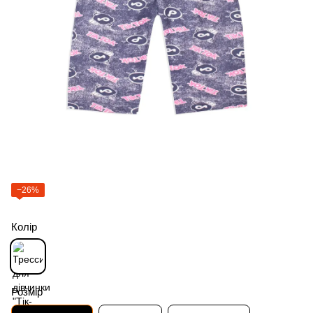
−26%
Колір
Розмір