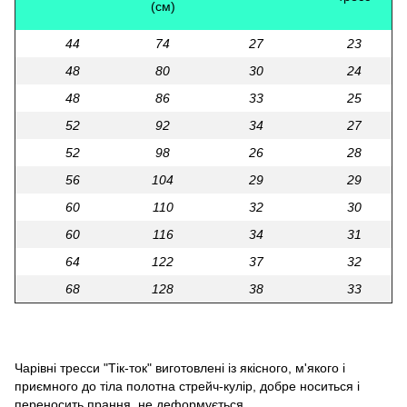
(см)
44
74
27
23
48
80
30
24
48
86
33
25
52
92
34
27
52
98
26
28
56
104
29
29
60
110
32
30
60
116
34
31
64
122
37
32
68
128
38
33
Чарівні тресси "Тік-ток" виготовлені із якісного, м'якого і
приємного до тіла полотна стрейч-кулір, добре носиться і
переносить прання, не деформується.