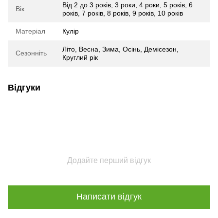
Від 2 до 3 років
,
3 роки
,
4 роки
,
5 років
,
6
Вік
років
,
7 років
,
8 років
,
9 років
,
10 років
Матеріал
Кулір
Літо
,
Весна
,
Зима
,
Осінь
,
Демісезон
,
Сезонніть
Круглий рік
Відгуки
Додайте перший відгук
Написати відгук