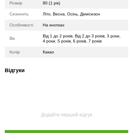
Розмір
80 (1 рік)
Сезонніть
Літо
,
Весна
,
Осінь
,
Демісезон
Особливості
На кнопках
Від 1 до 2 років
,
Від 2 до 3 років
,
3 роки
,
Вік
4 роки
,
5 років
,
6 років
,
7 років
Колір
Какао
Відгуки
Додайте перший відгук