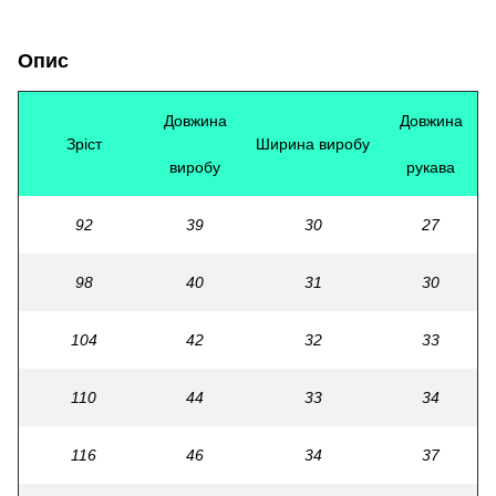
Опис
Довжина
Довжина
Зріст
Ширина виробу
виробу
рукава
92
39
30
27
98
40
31
30
104
42
32
33
110
44
33
34
116
46
34
37