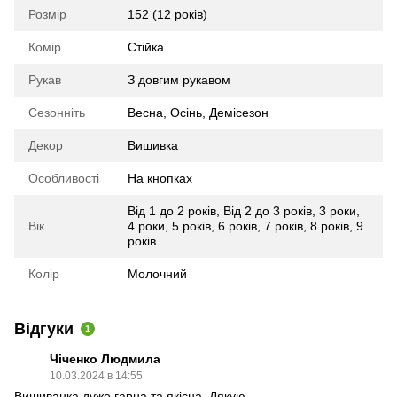
Розмір
152 (12 років)
Комір
Стійка
Рукав
З довгим рукавом
Сезонніть
Весна
,
Осінь
,
Демісезон
Декор
Вишивка
Особливості
На кнопках
Від 1 до 2 років
,
Від 2 до 3 років
,
3 роки
,
Вік
4 роки
,
5 років
,
6 років
,
7 років
,
8 років
,
9
років
Колір
Молочний
Відгуки
1
Чіченко Людмила
10.03.2024 в 14:55
Вишиванка дуже гарна та якісна. Дякую.