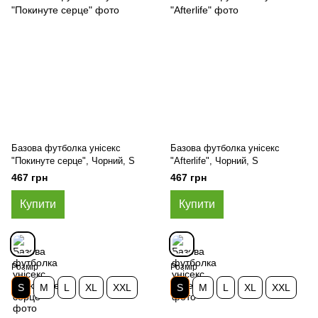
Базова футболка унісекс
Базова футболка унісекс
"Покинуте серце", Чорний, S
"Afterlife", Чорний, S
467 грн
467 грн
Купити
Купити
Розмір
Розмір
S
M
L
XL
XXL
S
M
L
XL
XXL