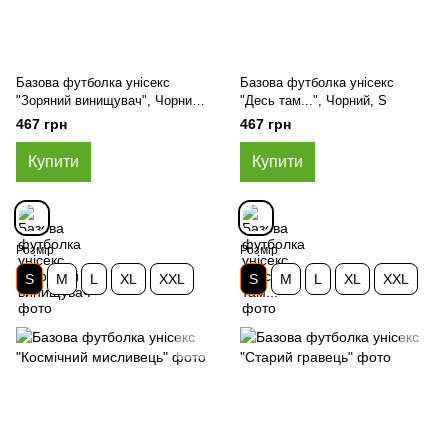
Базова футболка унісекс
Базова футболка унісекс
"Зоряний винищувач", Чорний,
"Десь там...", Чорний, S
S
467 грн
467 грн
Купити
Купити
Розмір
Розмір
S
M
L
XL
XXL
S
M
L
XL
XXL