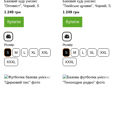
Базовий худі унісекс
Базовий худі унісекс
"Оптиміст", Чорний, S
"Токійське цунами", Чорний, S
1 249 грн
1 249 грн
Купити
Купити
Розмір
Розмір
S
M
L
XL
XXL
S
M
L
XL
XXL
XXXL
XXXL