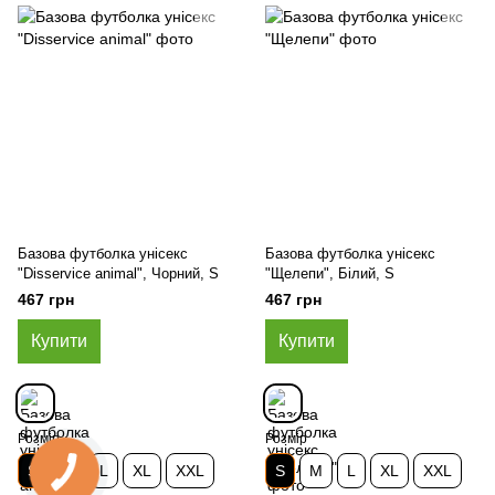
Базова футболка унісекс
Базова футболка унісекс
"Disservice animal", Чорний, S
"Щелепи", Білий, S
467 грн
467 грн
Купити
Купити
Розмір
Розмір
S
M
L
XL
XXL
S
M
L
XL
XXL