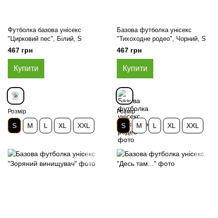
Футболка базова унісекс
Базова футболка унісекс
"Цирковий пес", Білий, S
"Тихоходне родео", Чорний, S
467 грн
467 грн
Купити
Купити
Розмір
Розмір
S
M
L
XL
XXL
S
M
L
XL
XXL