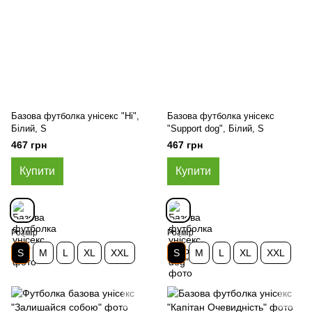
Базова футболка унісекс "Ні",
Базова футболка унісекс
Білий, S
"Support dog", Білий, S
467 грн
467 грн
Купити
Купити
Розмір
Розмір
S
M
L
XL
XXL
S
M
L
XL
XXL