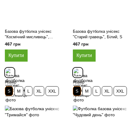
Базова футболка унісекс
Базова футболка унісекс
"Космічний мисливець",
"Старий гравець", Білий, S
Чорний, S
467 грн
467 грн
Купити
Купити
Розмір
Розмір
S
M
L
XL
XXL
S
M
L
XL
XXL