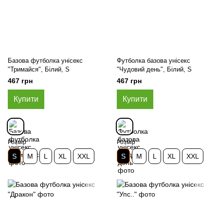
Базова футболка унісекс
Футболка базова унісекс
"Тримайся", Білий, S
"Чудовий день", Білий, S
467 грн
467 грн
Купити
Купити
Розмір
Розмір
S
M
L
XL
XXL
S
M
L
XL
XXL