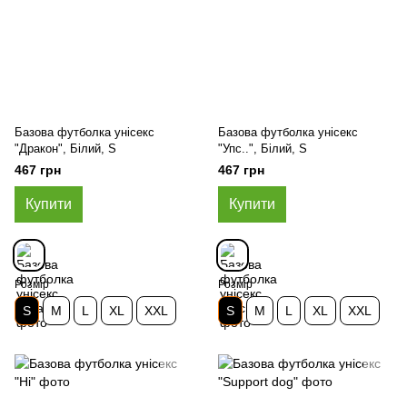
Базова футболка унісекс
Базова футболка унісекс
"Дракон", Білий, S
"Упс..", Білий, S
467 грн
467 грн
Купити
Купити
Розмір
Розмір
S
M
L
XL
XXL
S
M
L
XL
XXL