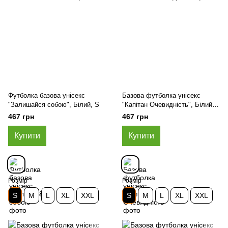
Футболка базова унісекс
Базова футболка унісекс
"Залишайся собою", Білий, S
"Капітан Очевидність", Білий,
S
467 грн
467 грн
Купити
Купити
Розмір
Розмір
S
M
L
XL
XXL
S
M
L
XL
XXL