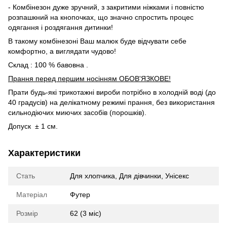
- Комбінезон дуже зручний, з закритими ніжками і повністю
розпашкний на кнопочках, що значно спростить процес
одягання і роздягання дитинки!
В такому комбінезоні Ваш малюк буде відчувати себе
комфортно, а виглядати чудово!
Склад : 100 % бавовна .
Прання перед першим носінням ОБОВ'ЯЗКОВЕ!
Прати будь-які трикотажні вироби потрібно в холодній воді (до
40 градусів) на делікатному режимі прання, без використання
сильнодіючих миючих засобів (порошків).
Допуск ± 1 см.
Характеристики
Стать
Для хлопчика
,
Для дівчинки
,
Унісекс
Матеріал
Футер
Розмір
62 (3 міс)