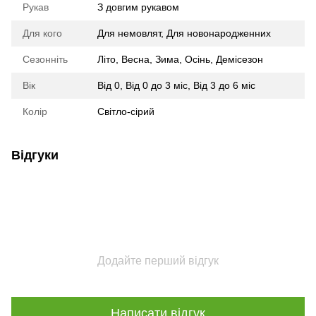
Рукав
З довгим рукавом
Для кого
Для немовлят
,
Для новонародженних
Сезонніть
Літо
,
Весна
,
Зима
,
Осінь
,
Демісезон
Вік
Від 0
,
Від 0 до 3 міс
,
Від 3 до 6 міс
Колір
Світло-сірий
Відгуки
Додайте перший відгук
Написати відгук