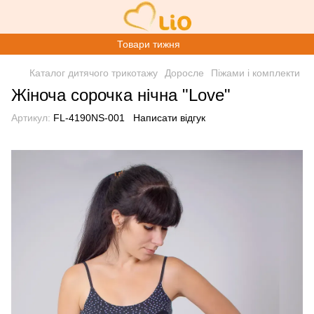
Товари тижня
Каталог дитячого трикотажу
Доросле
Піжами і комплекти
Жіноча сорочка нічна "Love"
Артикул:
FL-4190NS-001
Написати відгук