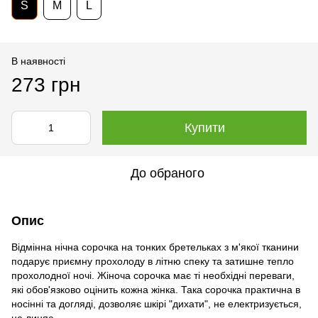
S
M
L
В наявності
273 грн
Купити
До обраного
Опис
Відмінна нічна сорочка на тонких бретельках з м'якої тканини
подарує приємну прохолоду в літню спеку та затишне тепло
прохолодної ночі. Жіноча сорочка має ті необхідні переваги,
які обов'язково оцінить кожна жінка. Така сорочка практична в
носінні та догляді, дозволяє шкірі "дихати", не електризується,
не линяє.