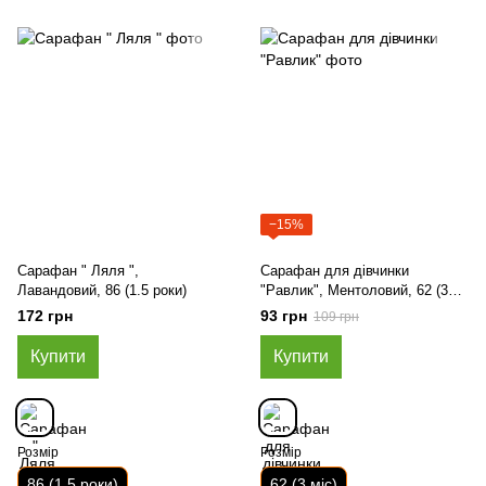
−15%
Сарафан " Ляля ",
Сарафан для дівчинки
Лавандовий, 86 (1.5 роки)
"Равлик", Ментоловий, 62 (3
міс)
172 грн
93 грн
109 грн
Купити
Купити
Розмір
Розмір
86 (1.5 роки)
62 (3 міс)