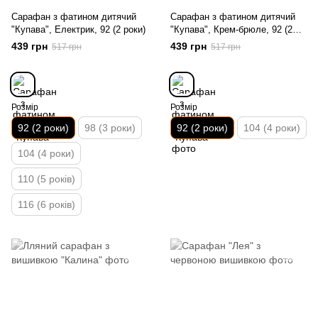
Сарафан з фатином дитячий
Сарафан з фатином дитячий
"Купава", Електрик, 92 (2 роки)
"Купава", Крем-брюле, 92 (2
роки)
439 грн
439 грн
517 грн
517 грн
Розмір
Розмір
92 (2 роки)
98 (3 роки)
92 (2 роки)
104 (4 роки)
104 (4 роки)
110 (5 років)
116 (6 років)