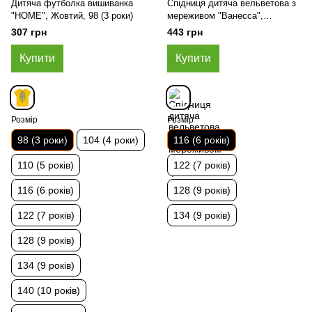
Дитяча футболка вишиванка
Спідниця дитяча вельветова з
"HOME", Жовтий, 98 (3 роки)
мереживом "Ванесса",
Бежевий, 116 (6 років)
307 грн
443 грн
Купити
Купити
Розмір
Розмір
98 (3 роки)
104 (4 роки)
116 (6 років)
110 (5 років)
122 (7 років)
116 (6 років)
128 (9 років)
122 (7 років)
134 (9 років)
128 (9 років)
134 (9 років)
140 (10 років)