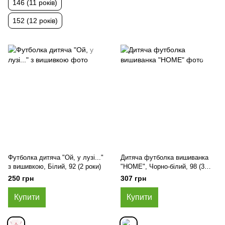
146 (11 років)
152 (12 років)
Футболка дитяча "Ой, у лузі..."
Дитяча футболка вишиванка
з вишивкою, Білий, 92 (2 роки)
"HOME", Чорно-білий, 98 (3
роки)
250 грн
307 грн
Купити
Купити