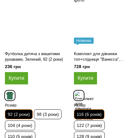
Новинка
Футболка дитяча з вишитими
Комплект для дівчинки
рукавами, Зелений, 92 (2 роки)
топ+спідниця "Ванесса",
Бежевий, 116 (6 років)
236 грн
728 грн
Купити
Купити
Розмір
Розмір
92 (2 роки)
98 (3 роки)
116 (6 років)
104 (4 роки)
122 (7 років)
110 (5 років)
128 (9 років)