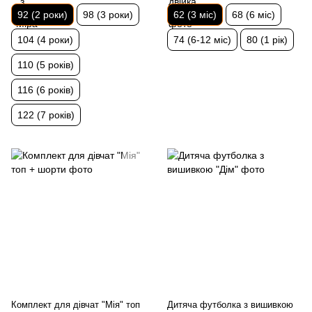
92 (2 роки)
98 (3 роки)
62 (3 міс)
68 (6 міс)
104 (4 роки)
74 (6-12 міс)
80 (1 рік)
110 (5 років)
116 (6 років)
122 (7 років)
Комплект для дівчат "Мія" топ
Дитяча футболка з вишивкою