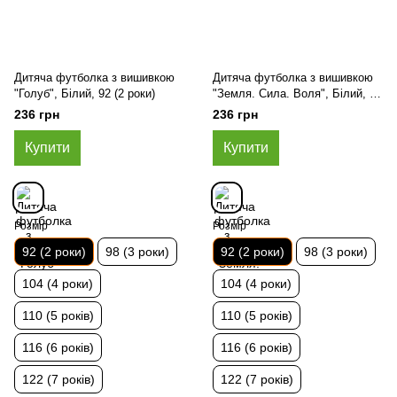
Дитяча футболка з вишивкою
Дитяча футболка з вишивкою
"Голуб", Білий, 92 (2 роки)
"Земля. Сила. Воля", Білий, 92
(2 роки)
236 грн
236 грн
Купити
Купити
Розмір
Розмір
92 (2 роки)
98 (3 роки)
92 (2 роки)
98 (3 роки)
104 (4 роки)
104 (4 роки)
110 (5 років)
110 (5 років)
116 (6 років)
116 (6 років)
122 (7 років)
122 (7 років)