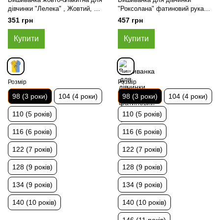
дівчинки "Лелека" , Жовтий, 98
"Роксолана" фатиновий рукав,
(3 роки)
Какао, 98 (3 роки)
351 грн
457 грн
Купити
Купити
Розмір
Розмір
98 (3 роки)
104 (4 роки)
98 (3 роки)
104 (4 роки)
110 (5 років)
110 (5 років)
116 (6 років)
116 (6 років)
122 (7 років)
122 (7 років)
128 (9 років)
128 (9 років)
134 (9 років)
134 (9 років)
140 (10 років)
140 (10 років)