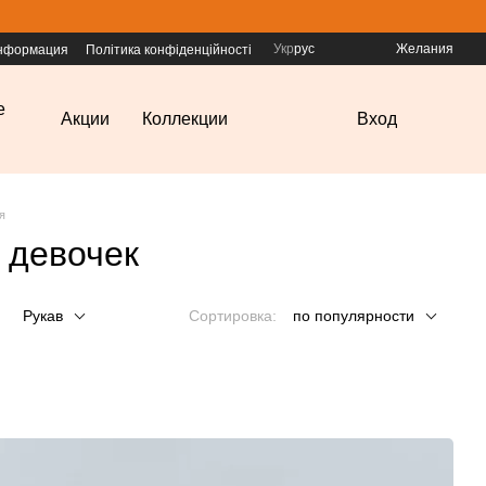
Укр
рус
Желания
информация
Політика конфіденційності
е
Акции
Коллекции
Вход
я
 девочек
Рукав
Сортировка:
по популярности