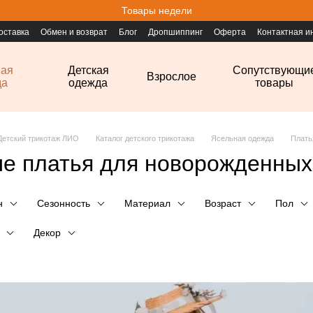
Товары недели
оставка
Обмен и возврат
Блог
Дропшиппинг
Оферта
Контактная 
ная
Детская
Сопутствующи
Взрослое
да
одежда
товары
Детский трикотаж ЛИО
Каталог детского трикотажа
Ясельная одежда
Плать
е платья для новорожденных
н
Сезонность
Материал
Возраст
Пол
Декор