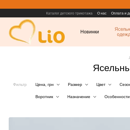
Перейти к основному контенту
Каталог детского трикотажа
О нас
Оплата и д
Ясель
Новинки
одеж
Ясельны
Фильтр
Цена, грн
Размер
Цвет
Сезо
Воротник
Назначение
Особенности