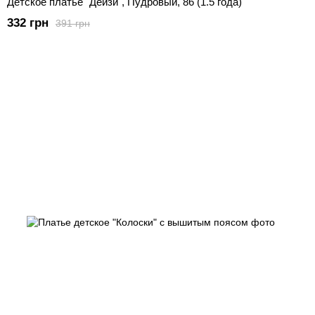
Детское платье "Дейзи", Пудровый, 86 (1.5 года)
332 грн
391 грн