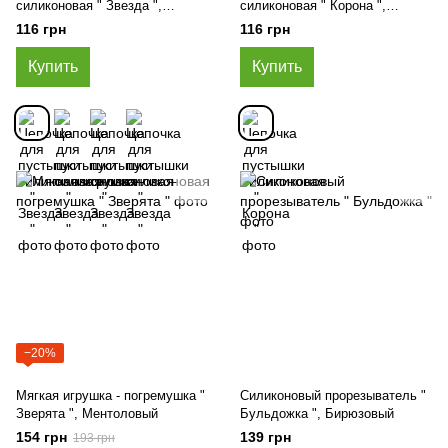
силиконовая " Звезда ",
силиконовая " Корона ",
Мятный
Салатовый
116 грн
116 грн
Купить
Купить
−20%
Мягкая игрушка - погремушка "
Силиконовый прорезыватель "
Зверята ", Ментоловый
Бульдожка ", Бирюзовый
154 грн
139 грн
193 грн