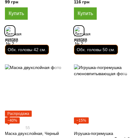
см.
99 грн
116 грн
Купить
Купить
Размер
Размер
Обх. головы 42 см.
Обх. головы 50 см.
Распродажа
−40%
−15%
55
Маска двухслойная, Черный
Игрушка-погремушка