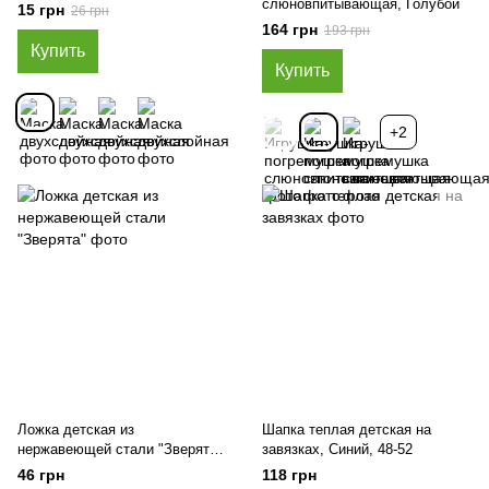
слюновпитывающая, Голубой
15 грн
26 грн
164 грн
193 грн
Купить
Купить
+2
Ложка детская из
Шапка теплая детская на
нержавеющей стали "Зверята",
завязках, Синий, 48-52
Синий
46 грн
118 грн