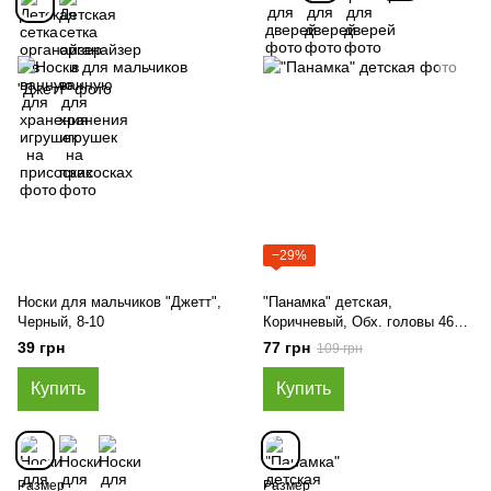
−29%
Носки для мальчиков "Джетт",
"Панамка" детская,
Черный, 8-10
Коричневый, Обх. головы 46
см.
39 грн
77 грн
109 грн
Купить
Купить
Размер
Размер