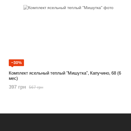
−30%
Комплект ясельный теплый "Мишутка", Капучино, 68 (6
мес)
397 грн
567 грн