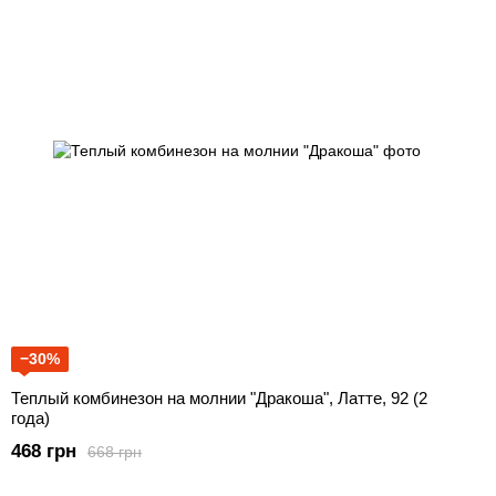
−30%
Теплый комбинезон на молнии "Дракоша", Латте, 92 (2
года)
468 грн
668 грн