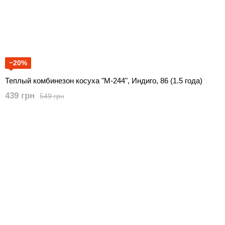
−20%
Теплый комбинезон косуха "М-244", Индиго, 86 (1.5 года)
439 грн
549 грн