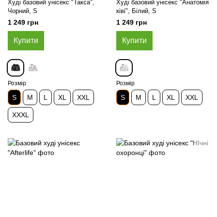
Худі базовий унісекс "Такса",
Худі базовий унісекс "Анатомія
Чорний, S
ківі", Білий, S
1 249 грн
1 249 грн
Купити
Купити
Розмір
Розмір
S
M
L
XL
XXL
S
M
L
XL
XXL
XXXL