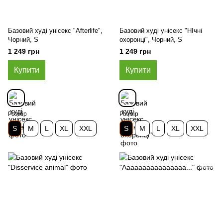
Базовий худі унісекс "Afterlife",
Базовий худі унісекс "НІчні
Чорний, S
охоронці", Чорний, S
1 249 грн
1 249 грн
Купити
Купити
Розмір
Розмір
S
M
L
XL
XXL
S
M
L
XL
XXL