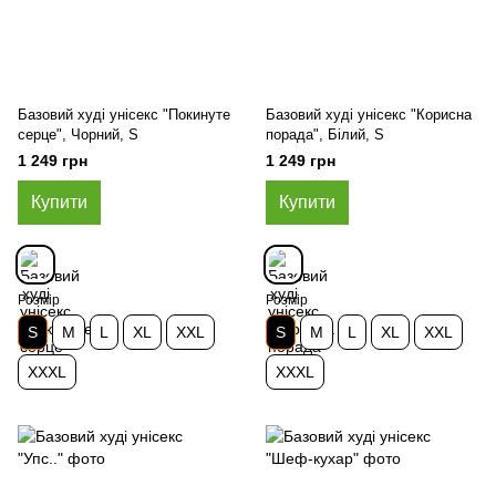
Базовий худі унісекс "Покинуте
Базовий худі унісекс "Корисна
серце", Чорний, S
порада", Білий, S
1 249 грн
1 249 грн
Купити
Купити
Розмір
Розмір
S
M
L
XL
XXL
S
M
L
XL
XXL
XXXL
XXXL