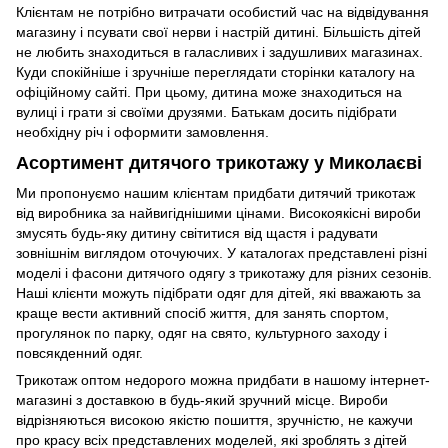
Клієнтам не потрібно витрачати особистий час на відвідування
магазину і псувати свої нерви і настрій дитині. Більшість дітей
не любить знаходиться в галасливих і задушливих магазинах.
Куди спокійніше і зручніше переглядати сторінки каталогу на
офіційному сайті. При цьому, дитина може знаходиться на
вулиці і грати зі своїми друзями. Батькам досить підібрати
необхідну річ і оформити замовлення.
Асортимент дитячого трикотажу у Миколаєві
Ми пропонуємо нашим клієнтам придбати дитячий трикотаж
від виробника за найвигіднішими цінами. Високоякісні вироби
змусять будь-яку дитину світитися від щастя і радувати
зовнішнім виглядом оточуючих. У каталогах представлені різні
моделі і фасони дитячого одягу з трикотажу для різних сезонів.
Наші клієнти можуть підібрати одяг для дітей, які вважають за
краще вести активний спосіб життя, для занять спортом,
прогулянок по парку, одяг на свято, культурного заходу і
повсякденний одяг.
Трикотаж оптом недорого можна придбати в нашому інтернет-
магазині з доставкою в будь-який зручний місце. Вироби
відрізняються високою якістю пошиття, зручністю, не кажучи
про красу всіх представлених моделей, які зроблять з дітей