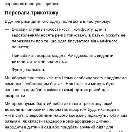
справжніх принцес і принців.
Переваги трикотажу
Відмінні риси дитячого одягу полягають в наступному:
Високий ступінь зносостійкості і комфорту. Діти із
задоволенням носять речі з трикотажу, а батьки можуть не
переживати про те, що одяг зіпсуватися від неякісного
пошиття;
Привабливі і яскраві моделі. Речі дозволять виділити
дитини в оточенні однолітків;
Функціональність.
Ми дбаємо про своїх клієнтів і тому особливу увагу приділяємо
вимогам і побажанням батьків. Наші клієнти можуть бути
впевнені в придбанні якісних і комфортних речей для
шкарпетки.
Ми пропонуємо багатий вибір дитячого трикотажу, який
дозволить наповнити теплом і комфортом будь-яка подія в
житті сім'ї. Співробітники нашого магазину підкажуть люблячим
батькам, як скласти гардероб новонародженої дитини,
народити в дитячий сад або придбати зручний одяг для