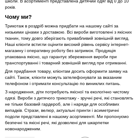
школи. В асортименті представлена ​​дитячий одяг від 0 до 10
років.
Чому ми?
Трикотаж в роздріб можна придбати на нашому сайті за
низькими цінами з доставкою. Всі вироби виготовлені з якісних
тканин, тому довго зберігають привабливий зовнішній вигляд.
Наші клієнти встигли оцінити високий рівень сервісу інтернет-
магазину і оперативну роботу без затримок. Продукція
упакована якісно, ​​що гарантує збереження вироби при
транспортуванні і товарний зовнішній вигляд при отриманні.
Для придбання товару, клієнтам досить оформити заявку на
сайті. Також, клієнти можуть зателефонувати за вказаним
телефоном і отримати консультацію по виниклих питань.
З народження, діти потребують якісної та екологічно чистому
одязі. Вироби з дитячого трикотажу - зручні речі, які становлять
не тільки базовий гардероб, але і наряди для особливих
випадків. Стрази, велюр, актуальні принти і асиметричні
подоли представлені в нашому асортименті. Ми пропонуємо
безпечні та якісні речі, які дозволені для шкарпетки
новонародженим.