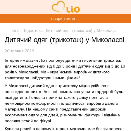
Товари тижня
Блог
Відеотека
Дитячий одяг (трикотаж) у Миколаєві
Дитячий одяг (трикотаж) у Миколаєві
26 травня 2019
Інтернет-магазин Ліо пропонує дитячий і
ясельний трикотаж
для новонароджених
від 0 до 3 років і
дитячий одяг
від 3 до 10
років у Миколаєві. Ми - український виробник дитячого
трикотажу за найдоступнішими цінами!
У Миколаєві дитячий одяг з трикотажу міцно увійшла в
повсякденне життя. Без неї неможливо уявити гардероб будь-
якої дитини. Головна причина такого успіху полягає в
неймовірною комфортності і еластичності виробів з даного
матеріалу. На нашому сайті представлений широкий
асортимент одягу для дітей, різноманітні фактури і відмінна
посадка речей по фігурі.
Купівля речей в нашому інтернет-магазині має безліч переваг.