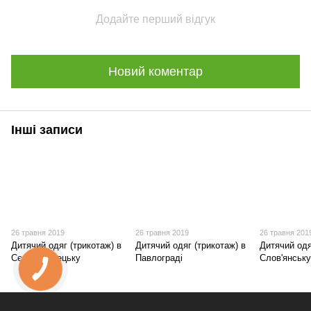
Додайте перший відгук
Новий коментар
Інші записи
26 травня 2019
26 травня 2019
26 травня 201
Дитячий одяг (трикотаж) в
Дитячий одяг (трикотаж) в
Дитячий одя
Сєвєродонецьку
Павлограді
Слов'янськ