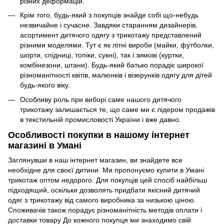
різних деформацій.
Крім того, будь-який з покупців знайде собі що-небудь
незвичайне і сучасне. Завдяки старанням дизайнерів,
асортимент дитячого одягу з трикотажу представлений
різними моделями. Тут є як літні вироби (майки, футболки,
шорти, спідниці, топіки, сукні), так і зимові (куртки,
комбінезони, штани). Будь-який батько порадіє широкої
різноманітності квітів, малюнків і візерунків одягу для дітей
будь-якого віку.
Особливу роль при виборі саме нашого дитячого
трикотажу залишається те, що саме ми є лідером продажів
в текстильній промисловості України і вже давно.
Особливості покупки в нашому інтернет
магазині в Умані
Заглянувши в наш інтернет магазин, ви знайдете все
необхідне для своєї дитини. Ми пропонуємо купити в Умані
трикотаж оптом недорого. Для покупців цей спосіб найбільш
підходящий, оскільки дозволять придбати якісний дитячий
одяг з трикотажу від самого виробника за низькою ціною.
Споживачів також порадує різноманітність методів оплати і
доставки товару До кожного покупця ми знаходимо свій