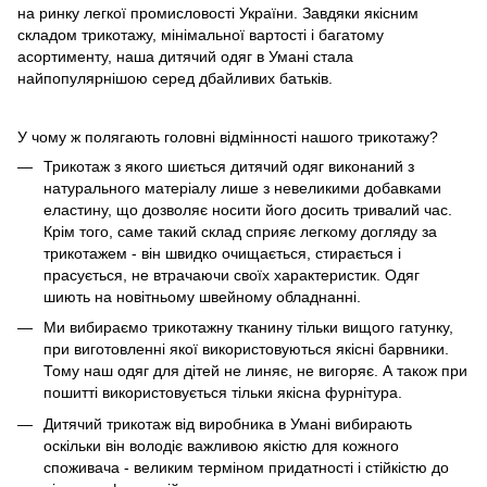
на ринку легкої промисловості України. Завдяки якісним
складом трикотажу, мінімальної вартості і багатому
асортименту, наша дитячий одяг в Умані стала
найпопулярнішою серед дбайливих батьків.
У чому ж полягають головні відмінності нашого трикотажу?
Трикотаж з якого шиється дитячий одяг виконаний з
натурального матеріалу лише з невеликими добавками
еластину, що дозволяє носити його досить тривалий час.
Крім того, саме такий склад сприяє легкому догляду за
трикотажем - він швидко очищається, стирається і
прасується, не втрачаючи своїх характеристик. Одяг
шиють на новітньому швейному обладнанні.
Ми вибираємо трикотажну тканину тільки вищого гатунку,
при виготовленні якої використовуються якісні барвники.
Тому наш одяг для дітей не линяє, не вигоряє. А також при
пошитті використовується тільки якісна фурнітура.
Дитячий трикотаж від виробника в Умані вибирають
оскільки він володіє важливою якістю для кожного
споживача - великим терміном придатності і стійкістю до