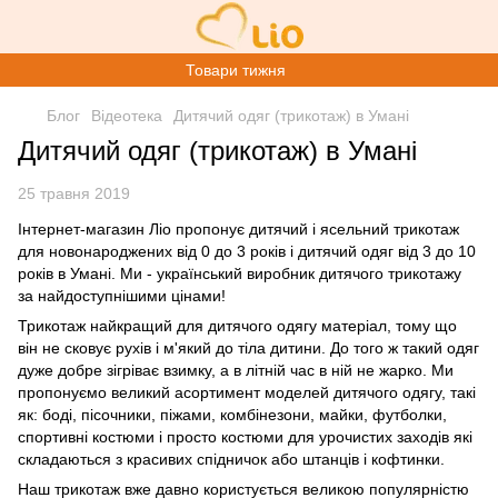
Товари тижня
Блог
Відеотека
Дитячий одяг (трикотаж) в Умані
Дитячий одяг (трикотаж) в Умані
25 травня 2019
Інтернет-магазин Ліо пропонує дитячий і
ясельний трикотаж
для новонароджених
від 0 до 3 років і
дитячий одяг
від 3 до 10
років в Умані. Ми - український виробник дитячого трикотажу
за найдоступнішими цінами!
Трикотаж найкращий для дитячого одягу матеріал, тому що
він не сковує рухів і м'який до тіла дитини. До того ж такий одяг
дуже добре зігріває взимку, а в літній час в ній не жарко. Ми
пропонуємо великий асортимент моделей дитячого одягу, такі
як: боді, пісочники, піжами, комбінезони, майки, футболки,
спортивні костюми і просто костюми для урочистих заходів які
складаються з красивих спідничок або штанців і кофтинки.
Наш трикотаж вже давно користується великою популярністю