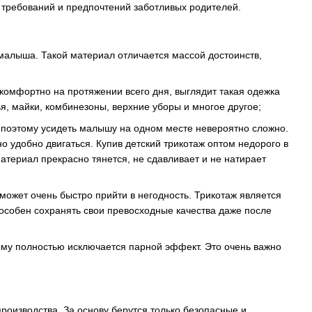
 требований и предпочтений заботливых родителей.
 малыша. Такой материал отличается массой достоинств,
ь комфортно на протяжении всего дня, выглядит такая одежка
я, майки, комбинезоны, верхние уборы и многое другое;
а поэтому усидеть малышу на одном месте невероятно сложно.
 удобно двигаться. Купив детский трикотаж оптом недорого в
атериал прекрасно тянется, не сдавливает и не натирает
а может очень быстро прийти в негодность. Трикотаж является
способен сохранять свои превосходные качества даже после
ому полностью исключается парной эффект. Это очень важно
производства. За основу берутся только безопасные и