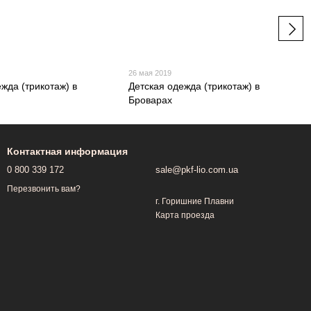
26 мая 2019
жда (трикотаж) в
Детская одежда (трикотаж) в
Броварах
Контактная информация
0 800 339 172
sale@pkf-lio.com.ua
Перезвонить вам?
г. Горишние Плавни
Карта проезда