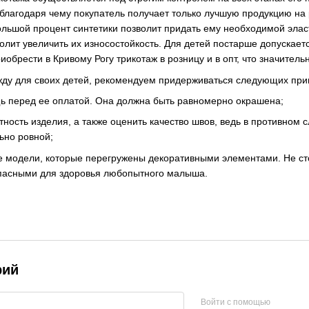
благодаря чему покупатель получает только лучшую продукцию на 
ольшой процент синтетики позволит придать ему необходимой эласт
волит увеличить их износостойкость. Для детей постарше допускае
обрести в Кривому Рогу трикотаж в розницу и в опт, что значител
жду для своих детей, рекомендуем придерживаться следующих при
ь перед ее оплатой. Она должна быть равномерно окрашена;
тность изделия, а также оценить качество швов, ведь в противном 
ьно ровной;
е модели, которые перегружены декоративными элементами. Не сто
 опасными для здоровья любопытного малыша.
рий
Войти с помощью