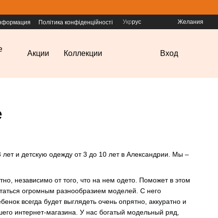
Укр
рус
Желания
информация
Політика конфіденційності
е
Акции
Коллекции
Вход
е
3 лет и
детскую одежду
от 3 до 10 лет в Александрии. Мы –
но, независимо от того, что на нем одето. Поможет в этом
астаться огромным разнообразием моделей. С него
бенок всегда будет выглядеть очень опрятно, аккуратно и
шего интернет-магазина. У нас богатый модельный ряд,