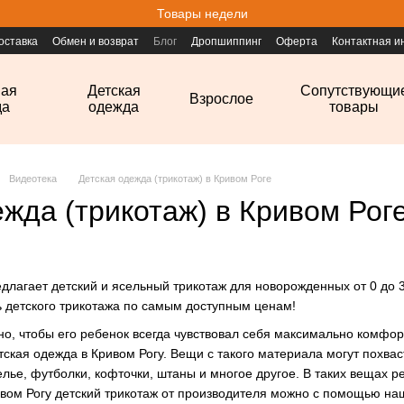
Товары недели
оставка
Обмен и возврат
Блог
Дропшиппинг
Оферта
Контактная 
ная
Детская
Сопутствующи
Взрослое
да
одежда
товары
Видеотека
Детская одежда (трикотаж) в Кривом Роге
жда (трикотаж) в Кривом Рог
длагает детский и
ясельный трикотаж для новорожденных
от 0 до 
ь
детского трикотажа
по самым доступным ценам!
о, чтобы его ребенок всегда чувствовал себя максимально комфорт
тская одежда в Кривом Рогу. Вещи с такого материала могут похв
лье, футболки, кофточки, штаны и многое другое. В таких вещах ре
ивом Рогу детский трикотаж от производителя можно с помощью на