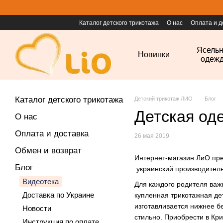
Перейти к основному контенту
Каталог детского трикотажа
О нас
Оплата и д
Ясель
Новинки
одеж
Каталог детского трикотажа
Детский трикотаж ЛИО
Блог
Детская оде
О нас
Оплата и доставка
26 мая 2019
Обмен и возврат
Интернет-магазин ЛиО пре
Блог
украинский производител
Видеотека
Для каждого родителя важн
Доставка по Украине
купленная трикотажная де
изготавливается нижнее бе
Новости
стильно. Приобрести в Кр
Инструкция по оплате