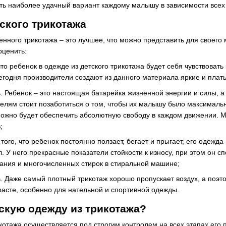
ть наиболее удачный вариант каждому малышу в зависимости всех
ского трикотажа
енного трикотажа – это лучшее, что можно представить для своего
оценить:
что ребенок в одежде из детского трикотажа будет себя чувствоват
егодня производители создают из данного материала яркие и плать
. Ребенок – это настоящая батарейка жизненной энергии и силы, 
елям стоит позаботиться о том, чтобы их малышу было максимально
можно будет обеспечить абсолютную свободу в каждом движении. М
;
 того, что ребенок постоянно ползает, бегает и прыгает, его одежд
. У него прекрасные показатели стойкости к износу, при этом он 
ания и многочисленных стирок в стиральной машине;
 Даже самый плотный трикотаж хорошо пропускает воздух, а поэт
расте, особенно для нательной и спортивной одежды.
скую одежду из трикотажа?
котажа осуществляется под строгим контролем на всех этапах его 