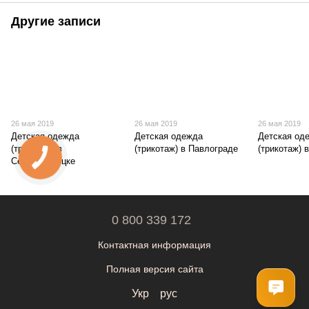
Другие записи
26 мая 2019
26 мая 2019
26 мая 2019
Детская одежда
Детская одежда
Детская од
(трикотаж) в
(трикотаж) в Павлограде
(трикотаж) 
Северодонецке
0 800 339 172
Контактная информация
Полная версия сайта
Укр
рус