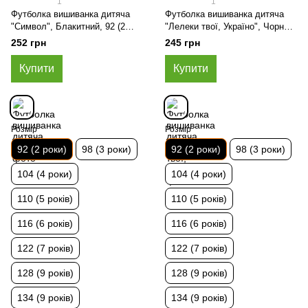
1
1
Футболка вишиванка дитяча
Футболка вишиванка дитяча
"Символ", Блакитний, 92 (2
"Лелеки твої, Україно", Чорний,
роки)
92 (2 роки)
252 грн
245 грн
Купити
Купити
Розмір
Розмір
92 (2 роки)
98 (3 роки)
92 (2 роки)
98 (3 роки)
104 (4 роки)
104 (4 роки)
110 (5 років)
110 (5 років)
116 (6 років)
116 (6 років)
122 (7 років)
122 (7 років)
128 (9 років)
128 (9 років)
134 (9 років)
134 (9 років)