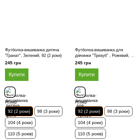
Футболка-вишиванка дитяча
Футболка-вишиванка для
"Гранат", Зелений, 92 (2 роки)
дівчинки "Тризуб" , Рожевий, 92
(2 роки)
245 грн
245 грн
Купити
Купити
Розмір
Розмір
92 (2 роки)
98 (3 роки)
92 (2 роки)
98 (3 роки)
104 (4 роки)
104 (4 роки)
110 (5 років)
110 (5 років)