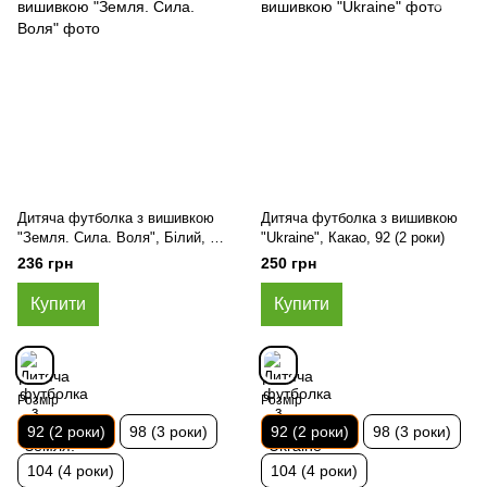
Дитяча футболка з вишивкою
Дитяча футболка з вишивкою
"Земля. Сила. Воля", Білий, 92
"Ukraine", Какао, 92 (2 роки)
(2 роки)
236 грн
250 грн
Купити
Купити
Розмір
Розмір
92 (2 роки)
98 (3 роки)
92 (2 роки)
98 (3 роки)
104 (4 роки)
104 (4 роки)