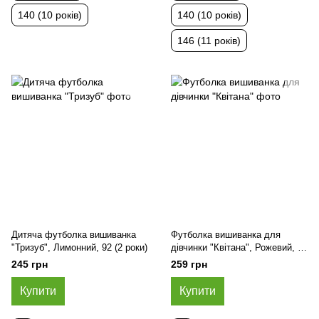
140 (10 років)
140 (10 років)
146 (11 років)
Дитяча футболка вишиванка
Футболка вишиванка для
"Тризуб", Лимонний, 92 (2 роки)
дівчинки "Квітана", Рожевий, 92
(2 роки)
245 грн
259 грн
Купити
Купити