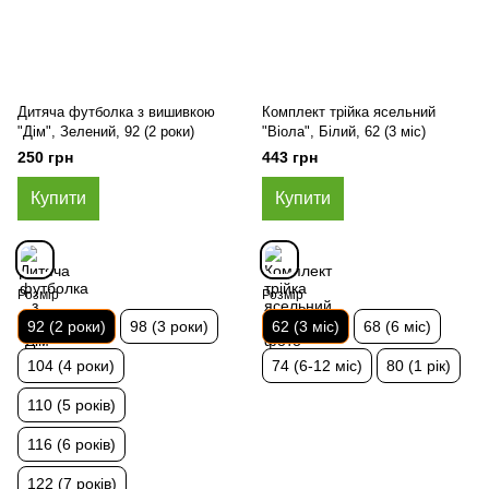
Дитяча футболка з вишивкою
Комплект трійка ясельний
"Дім", Зелений, 92 (2 роки)
"Віола", Білий, 62 (3 міс)
250 грн
443 грн
Купити
Купити
Розмір
Розмір
92 (2 роки)
98 (3 роки)
62 (3 міс)
68 (6 міс)
104 (4 роки)
74 (6-12 міс)
80 (1 рік)
110 (5 років)
116 (6 років)
122 (7 років)