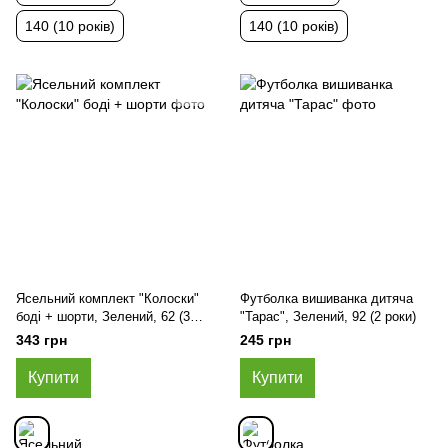
140 (10 років)
140 (10 років)
Ясельний комплект "Колоски"
Футболка вишиванка дитяча
боді + шорти, Зелений, 62 (3
"Тарас", Зелений, 92 (2 роки)
міс)
343 грн
245 грн
Купити
Купити