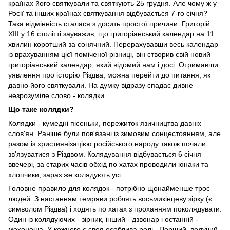
країнах його святкували та святкують 25 грудня. Але чому ж у
Росії та інших країнах святкування відбувається 7-го січня?
Така відмінність сталася з досить простої причини. Григорій
XIII у 16 ​​столітті зауважив, що григоріанський календар на 11
хвилин коротший за сонячний. Перерахувавши весь календар
із врахуванням цієї поміченої різниці, він створив свій новий
григоріанський календар, який відомий нам і досі. Отримавши
уявлення про історію Різдва, можна перейти до питання, як
давно його святкували. На думку відразу спадає дивне
незрозуміле слово - колядки.
Що таке колядки?
Колядки - кумедні пісеньки, пережиток язичництва давніх
слов'ян. Раніше були пов'язані із зимовим сонцестоянням, але
разом із християнізацією російського народу також почали
зв'язуватися з Різдвом. Колядування відбувається 6 січня
ввечері, за старих часів обхід по хатах проводили юнаки та
хлопчики, зараз же колядують усі.
Головне правило для колядок - потрібно щонайменше троє
людей. З настанням темряви роблять восьмикінцеву зірку (є
символом Різдва) і ходять по хатах з проханням поколядувати.
Один із колядуючих - зірник, інший - дзвонар і останній -
мехоноша. У кожного є своя особлива роль. Перший, ведучий,