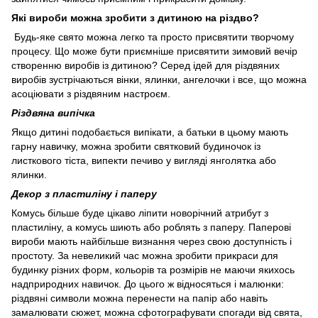
Які вироби можна зробити з дитиною на різдво?
Будь-яке свято можна легко та просто присвятити творчому
процесу. Що може бути приємніше присвятити зимовий вечір
створенню виробів із дитиною? Серед ідей для різдвяних
виробів зустрічаються вінки, ялинки, ангелочки і все, що можна
асоціювати з різдвяним настроєм.
Різдвяна випічка
Якщо дитині подобається випікати, а батьки в цьому мають
гарну навичку, можна зробити святковий будиночок із
листкового тіста, випекти печиво у вигляді янголятка або
ялинки.
Декор з пластиліну і паперу
Комусь більше буде цікаво ліпити новорічний атрибут з
пластиліну, а комусь шиють або роблять з паперу. Паперові
вироби мають найбільше визнання через свою доступність і
простоту. За невеликий час можна зробити прикраси для
будинку різних форм, кольорів та розмірів не маючи якихось
надприродних навичок. До цього ж відносяться і малюнки:
різдвяні символи можна перенести на папір або навіть
замалювати сюжет, можна сфотографувати спогади від свята,