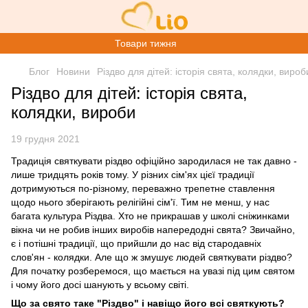
Товари тижня
Блог
Новини
Різдво для дітей: історія свята, колядки, вироб
Різдво для дітей: історія свята,
колядки, вироби
19 грудня 2021
Традиція святкувати різдво офіційно зародилася не так давно -
лише тридцять років тому. У різних сім'ях цієї традиції
дотримуються по-різному, переважно трепетне ставлення
щодо нього зберігають релігійні сім'ї. Тим не менш, у нас
багата культура Різдва. Хто не прикрашав у школі сніжинками
вікна чи не робив інших виробів напередодні свята? Звичайно,
є і потішні традиції, що прийшли до нас від стародавніх
слов'ян - колядки. Але що ж змушує людей святкувати різдво?
Для початку розберемося, що мається на увазі під цим святом
і чому його досі шанують у всьому світі.
Що за свято таке "Різдво" і навіщо його всі святкують?