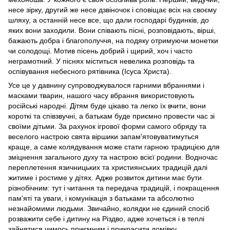
несе зірку, другий же несе дзвіночок і сповіщає всіх на своєму
шляху, а останній несе все, що дали господарі будинків, до
яких вони заходили. Вони співають пісні, розповідають, вірші,
бажають добра і благополуччя, на подяку отримуючи монетки
чи солодощі. Мотив пісень добрий і щирий, хоч і часто
неграмотний. У піснях міститься невелика розповідь та
оспівування небесного рятівника (Ісуса Христа).
Усе це у давнину супроводжувалося гарними вбраннями і
масками тварин, нашого часу вбрання використовують
російські народні. Дітям буде цікаво та легко їх вчити, вони
короткі та співзвучні, а батькам буде приємно провести час зі
своїми дітьми. За рахунок ігрової форми самого обряду та
веселого настрою свята віршики запам'ятовуватимуться
краще, а саме колядування може стати гарною традицією для
зміцнення загального духу та настрою всієї родини. Водночас
переплетення язичницьких та християнських традицій далі
житиме і ростиме у дітях. Адже розвиток дитини має бути
різнобічним: тут і читання та передача традицій, і покращення
пам'яті та уваги, і комунікація з батьками та абсолютно
незнайомими людьми. Звичайно, колядки не єдиний спосіб
розважити себе і дитину на Різдво, адже хочеться і в теплі
зайнятися чимось приємним і прикрасити домівку.