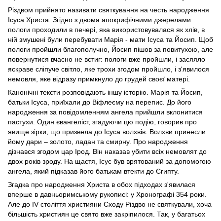
Різдвом прийнято називати святкування на честь народження
Ісуса Христа. Згідно з двома апокрифічними джерелами
пологи проходили в печері, яка використовувалася як хлів, в
ній змушені були перебувати Марія - мати Ісуса та Йосип. Щоб
пологи пройшли благополучно, Йосип пішов за повитухою, але
повернутися вчасно не встиг: пологи вже пройшли, і засяяло
яскраве сліпуче світло, яке трохи згодом пройшло, і з'явилося
немовля, яке відразу примкнуло до грудей своєї матері.
Канонічні тексти розповідають іншу історію. Марія та Йосип,
батьки Ісуса, приїхали до Віфлеєму на перепис. До його
народження за повідомленням ангела прийшли вклонитися
пастухи. Один євангеліст, згадуючи цю подію, говорив про
явище зірки, що призвела до Ісуса волхвів. Волхви принесли
йому дари – золото, ладан та смирну. Про народження
дізнався згодом цар Ірод. Він наказав убити всіх немовлят до
двох років зроду. На щастя, Ісус був врятований за допомогою
ангела, який підказав його батькам втекти до Єгипту.
Згадка про народження Христа в обох підходах з'явилася
вперше в давньоримському рукописі: у Хронографі 354 роки.
Але до IV століття християни Сходу Різдво не святкували, хоча
більшість християн це свято вже закріпилося. Так, у багатьох