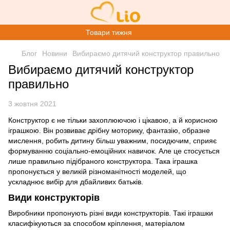
Товари тижня
Блог
Новини
Вибираємо дитячий конструктор правильно
Вибираємо дитячий конструктор
правильно
3 жовтня 2021
Конструктор є не тільки захоплюючою і цікавою, а й корисною
іграшкою. Він розвиває дрібну моторику, фантазію, образне
мислення, робить дитину більш уважним, посидючим, сприяє
формуванню соціально-емоційних навичок. Але це стосується
лише правильно підібраного конструктора. Така іграшка
пропонується у великій різноманітності моделей, що
ускладнює вибір для дбайливих батьків.
Види конструкторів
Виробники пропонують різні види конструкторів. Такі іграшки
класифікуються за способом кріплення, матеріалом