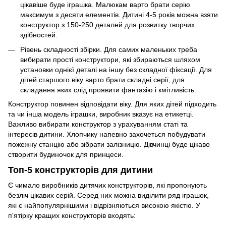
цікавіше буде іграшка. Малюкам варто брати серію
максимум з десяти елементів. Дитині 4-5 років можна взяти
конструктор з 150-250 деталей для розвитку творчих
здібностей.
Рівень складності збірки. Для самих маленьких треба
вибирати прості конструктори, які збираються шляхом
установки однієї деталі на іншу без складної фіксації. Для
дітей старшого віку варто брати складні серії, для
складання яких слід проявити фантазію і кмітливість.
Конструктор повинен відповідати віку. Для яких дітей підходить
та чи інша модель іграшки, виробник вказує на етикетці.
Важливо вибирати конструктор з урахуванням статі та
інтересів дитини. Хлопчику напевно захочеться побудувати
пожежну станцію або зібрати залізницю. Дівчинці буде цікаво
створити будиночок для принцеси.
Топ-5 конструкторів для дитини
Є чимало виробників дитячих конструкторів, які пропонують
безліч цікавих серій. Серед них можна виділити ряд іграшок,
які є найпопулярнішими і відрізняються високою якістю. У
п'ятірку кращих конструкторів входять: