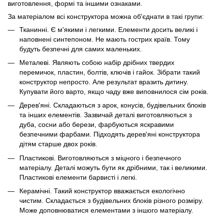
виготовлення, формі та іншими ознаками.
За матеріалом всі конструктора можна об'єднати в такі групи:
Тканинні. Є м'якими і легкими. Елементи досить великі і
наповнені синтепоном. Не мають гострих країв. Тому
будуть безпечні для самих маленьких.
Металеві. Являють собою набір дрібних твердих
перемичок, пластин, болтів, ключів і гайок. Зібрати такий
конструктор непросто. Але результат вразить дитину.
Купувати його варто, якщо чаду вже виповнилося сім років.
Дерев'яні. Складаються з арок, конусів, будівельних блоків
та інших елементів. Зазвичай деталі виготовляються з
дуба, сосни або берези, фарбуються яскравими
безпечними фарбами. Підходять дерев'яні конструктора
дітям старше двох років.
Пластикові. Виготовляються з міцного і безпечного
матеріалу. Деталі можуть бути як дрібними, так і великими.
Пластикові елементи барвисті і легкі.
Керамічні. Такий конструктор вважається екологічно
чистим. Складається з будівельних блоків різного розміру.
Може доповнюватися елементами з іншого матеріалу.