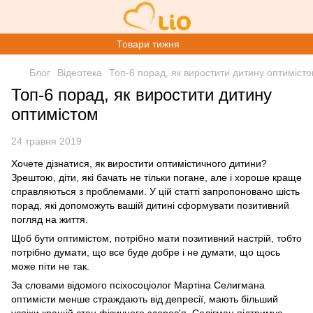
Товари тижня
Блог
Відеотека
Топ-6 порад, як виростити дитину оптиміст
Топ-6 порад, як виростити дитину
оптимістом
24 травня 2019
Хочете дізнатися, як виростити оптимістичного дитини?
Зрештою, діти, які бачать не тільки погане, але і хороше краще
справляються з проблемами. У цій статті запропоновано шість
порад, які допоможуть вашій дитині сформувати позитивний
погляд на життя.
Щоб бути оптимістом, потрібно мати позитивний настрій, тобто
потрібно думати, що все буде добре і не думати, що щось
може піти не так.
За словами відомого псіхосоціолог Мартіна Селигмана
оптимісти менше страждають від депресії, мають більший