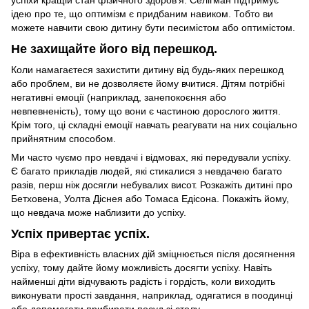
успіхи кращій стан фізичного здоров'я. Селігман підтримує
ідею про те, що оптимізм є придбаним навиком. Тобто ви
можете навчити свою дитину бути песимістом або оптимістом.
Не захищайте його від перешкод.
Коли намагаєтеся захистити дитину від будь-яких перешкод
або проблем, ви не дозволяєте йому вчитися. Дітям потрібні
негативні емоції (наприклад, занепокоєння або
невпевненість), тому що вони є частиною дорослого життя.
Крім того, ці складні емоції навчать реагувати на них соціально
прийнятним способом.
Ми часто чуємо про невдачі і відмовах, які передували успіху.
Є багато прикладів людей, які стикалися з невдачею багато
разів, перш ніж досягли небувалих висот. Розкажіть дитині про
Бетховена, Уолта Діснея або Томаса Едісона. Покажіть йому,
що невдача може наблизити до успіху.
Успіх привертає успіх.
Віра в ефективність власних дій зміцнюється після досягнення
успіху, тому дайте йому можливість досягти успіху. Навіть
найменші діти відчувають радість і гордість, коли виходить
виконувати прості завдання, наприклад, одягатися в поодинці