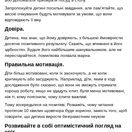
або допомагати прибирати посуд зі столу.
Запропонуйте дитині посильні завдання, але пам'ятайте, що
високі очікування будуть мотивувати за умови, що вони
відповідають її віку.
Довіра.
Дитина, яка знає, що йому довіряють, з більшою ймовірністю
досягне позитивного результату. Скажіть, що впевнені в його
здібностях. Будьте його найбільшим шанувальником, але не
перестарайтеся, помилкова похвала марна.
Правильна мотивація.
Діти більш мотивовані, коли їх заохочують, а не коли
критикують або засуджують. Наприклад, діти, яким в ході
дослідження було сказано, що вони не зможуть отримати
хорошу роботу, якщо не здадуть іспит, були менш мотивовані,
ніж ті, кому пояснили, чому іспити важливі.
Тому зосередьтеся на позитиві. Розкажіть, чому читання
протягом 10 хвилин щовечора буде корисно, замість того, щоб
говорити, що дитина виросте безграмотним неуком.
Розвивайте в собі оптимістичний погляд на
світ.