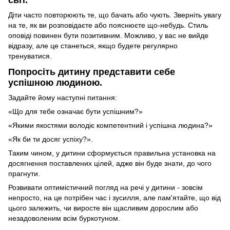
Діти часто повторюють те, що бачать або чують. Зверніть увагу
на те, як ви розповідаєте або пояснюєте що-небудь. Стиль
оповіді повинен бути позитивним. Можливо, у вас не вийде
відразу, але це станеться, якщо будете регулярно
тренуватися.
Попросіть дитину представити себе
успішною людиною.
Задайте йому наступні питання:
«Що для тебе означає бути успішним?»
«Якими якостями володіє компетентний і успішна людина?»
«Як би ти досяг успіху?».
Таким чином, у дитини сформується правильна установка на
досягнення поставлених цілей, адже він буде знати, до чого
прагнути.
Розвивати оптимістичний погляд на речі у дитини - зовсім
непросто, на це потрібен час і зусилля, але пам'ятайте, що від
цього залежить, чи виросте він щасливим дорослим або
незадоволеним всім буркотуном.