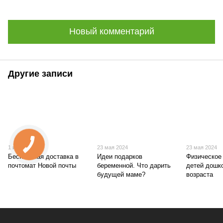
Новый комментарий
Другие записи
1 июля 2024
23 мая 2024
23 мая 2024
Бесплатная доставка в
Идеи подарков
Физическое
почтомат Новой почты
беременной. Что дарить
детей дошк
будущей маме?
возраста