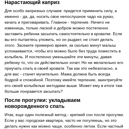
Нарастающий каприз
Для особо капризных случаев: придется применить силу, а
именно - да, да, носить свое непослушное чадо на руках,
качать и приговаривать. Главное - терпение. Ничего не
изменишь, только лаской и добром можно постепенно
заставить ребенка засыпать самостоятельно в кроватке. Если
вы его пытаетесь уложить, но он рыдает, не стоит делать
этого. Засеките примерно время, за сколько минут малыш
успокаивается, чтобы его можно было без труда поместить в
колыбель. И постепенно уменьшайте эти минуты, давая
ребенку то, что он действительно хочет. Но не желательно его
приучать спать в своей кровати. Так как это небезопасно, а
для вас - станет мучительно. Мама должна быть всегда
бодрой и спокойной. Поэтому имейте терпение, заинтригуйте
его своей колыбелью методами выше. Может ему в итоге там
больше понравится засыпать?
После прогулки: укладываем
новорожденного спать
Итак, еще один полезный метод - крепкий сон после прогулки.
Если у вас городская квартира, часто не погуляешь, но это
делать нужно как можно чаще, особенно летом. Если частный