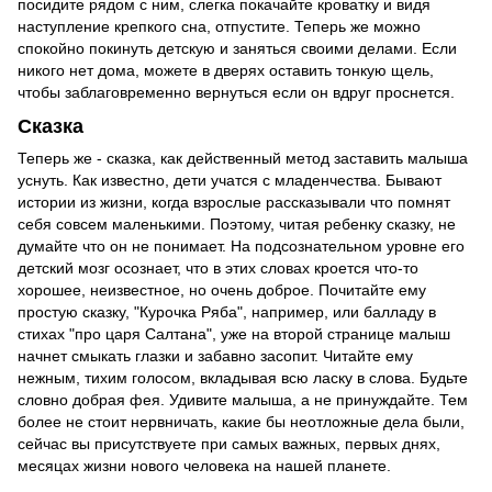
посидите рядом с ним, слегка покачайте кроватку и видя
наступление крепкого сна, отпустите. Теперь же можно
спокойно покинуть детскую и заняться своими делами. Если
никого нет дома, можете в дверях оставить тонкую щель,
чтобы заблаговременно вернуться если он вдруг проснется.
Сказка
Теперь же - сказка, как действенный метод заставить малыша
уснуть. Как известно, дети учатся с младенчества. Бывают
истории из жизни, когда взрослые рассказывали что помнят
себя совсем маленькими. Поэтому, читая ребенку сказку, не
думайте что он не понимает. На подсознательном уровне его
детский мозг осознает, что в этих словах кроется что-то
хорошее, неизвестное, но очень доброе. Почитайте ему
простую сказку, "Курочка Ряба", например, или балладу в
стихах "про царя Салтана", уже на второй странице малыш
начнет смыкать глазки и забавно засопит. Читайте ему
нежным, тихим голосом, вкладывая всю ласку в слова. Будьте
словно добрая фея. Удивите малыша, а не принуждайте. Тем
более не стоит нервничать, какие бы неотложные дела были,
сейчас вы присутствуете при самых важных, первых днях,
месяцах жизни нового человека на нашей планете.