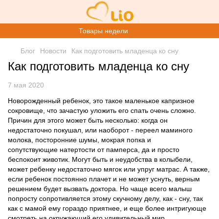
Товары недели
Блог
Новости
Как подготовить младенца ко сну
Как подготовить младенца ко сну
7 мая 2020
Новорожденный ребенок, это такое маленькое капризное
сокровище, что зачастую уложить его спать очень сложно.
Причин для этого может быть несколько: когда он
недостаточно покушал, или наоборот - переел маминого
молока, посторонние шумы, мокрая попка и
сопутствующие натертости от памперса, да и просто
беспокоит животик. Могут быть и неудобства в колыбели,
может ребенку недостаточно мягок или упруг матрас. А также,
если ребенок постоянно плачет и не может уснуть, верным
решением будет вызвать доктора. Но чаще всего малыш
попросту сопротивляется этому скучному делу, как - сну, так
как с мамой ему гораздо приятнее, и еще более интригующе
смотреть на окружающий его удивительный мир.