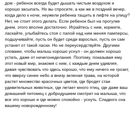
дом - ребенок всегда будет дышать чистым воздухом и
хорошо засыпать. Но вы спросите, а как же в поздний вечер,
когда дело к ночи, неужели ребенка тащить в лифте на улицу?
Нет, не стоит этого делать. Если ребенок был на прогулке
днем, этого вполне достаточно. Играйтесь с ним, кормите,
ласкайте, улыбайтесь стоя с папой над ним меняя памперсы,
подшучивайте, пусть он будет среди взрослых, пусть он сам
устанет от такой ласки. Но не переусердствуйте. Другими
словами, чтобы малыш хорошо уснул - он должен хорошо
устать, даже от ничегонеделания. Поэтому, показывая ему
этот новый мир, знакомя с ним, с каждым днем удивляя,
давая чувствовать что здесь хорошо, что ему ничего не грозит,
что вверху синее небо а внизу зеленая трава, на которой
растет множество красочных цветов, где бродят стаи
удивительных животных, где летает много птиц, где даже ваш
домашний питомец с добродушием смотрит на малыша, что
все это хорошо и где можно спокойно - уснуть. Сладкого сна
вашему новорожденному!