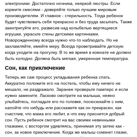
электроники. Достаточно ночника, неяркой люстры. Если
кормите смесями - доверяйте только лучшим мировым
производителям. И главное - стерильность. Тогда ребенок
будет чувствовать себя прекрасно и без труда засыпать. Также
заинтригуйте его, развесив над колыбелью вертящиеся
игрушки, украсьте стены детскими картинками.
Новорожденному всегда нужно что-то наблюдать. Но не
захламляйте, имейте меру. Всегда проветривайте детскую
когда уходите на прогулку. В то же время в комнате не должно
быть холодно. Должна быть мягкая, умеренная температура.
Сон, как приключение
Теперь же сам процесс укладывания ребенка спать.
Аккуратно положите его на постель, чтобы ему ничего не
мешало, не раздражало. Заранее проверьте памперс и если
нужно замените. Ласково смотрите на малыша, нежно
улыбайтесь, погладьте его по головке, посюсюкайте с ним,
напойте что нибудь или расскажите как он прекрасен, как
счастлив, что мама его любит, и что ему приснится добрый
сон. Пусть ребенок смотрит на вас своими невинными
глазками, с восторгом удивляясь, принимая эту затею как -
сон, за новое приключение. Когда же малыш сомкнет глазки,