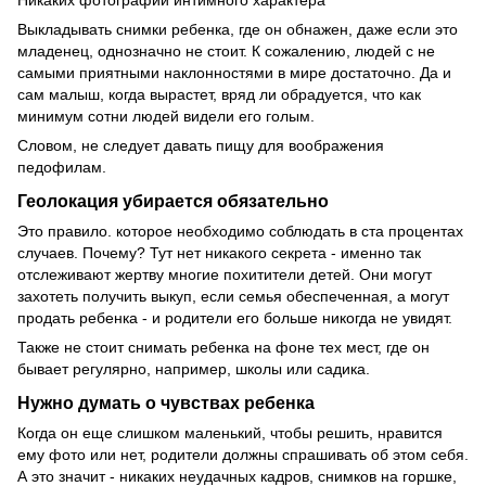
Никаких фотографий интимного характера
Выкладывать снимки ребенка, где он обнажен, даже если это
младенец, однозначно не стоит. К сожалению, людей с не
самыми приятными наклонностями в мире достаточно. Да и
сам малыш, когда вырастет, вряд ли обрадуется, что как
минимум сотни людей видели его голым.
Словом, не следует давать пищу для воображения
педофилам.
Геолокация убирается обязательно
Это правило. которое необходимо соблюдать в ста процентах
случаев. Почему? Тут нет никакого секрета - именно так
отслеживают жертву многие похитители детей. Они могут
захотеть получить выкуп, если семья обеспеченная, а могут
продать ребенка - и родители его больше никогда не увидят.
Также не стоит снимать ребенка на фоне тех мест, где он
бывает регулярно, например, школы или садика.
Нужно думать о чувствах ребенка
Когда он еще слишком маленький, чтобы решить, нравится
ему фото или нет, родители должны спрашивать об этом себя.
А это значит - никаких неудачных кадров, снимков на горшке,