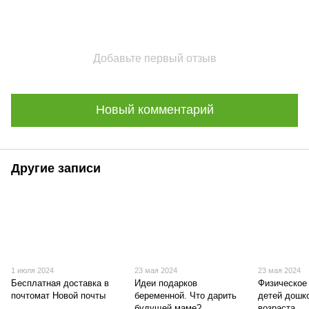
Добавьте первый отзыв
Новый комментарий
Другие записи
1 июля 2024
23 мая 2024
23 мая 2024
Бесплатная доставка в
Идеи подарков
Физическое
почтомат Новой почты
беременной. Что дарить
детей дошк
будущей маме?
возраста