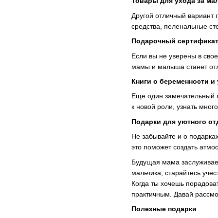
Товары для ухода за м
Другой отличный вариант п
средства, пеленальные ст
Подарочный сертификат
Если вы не уверены в сво
мамы и малыша станет отл
Книги о беременности и
Еще один замечательный п
к новой роли, узнать мно
Подарки для уютного о
Не забывайте и о подарка
это поможет создать атм
Будущая мама заслуживае
мальчика, старайтесь учес
Когда ты хочешь порадова
практичным. Давай рассмо
Полезные подарки