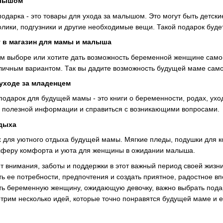
алышом
одарка - это товары для ухода за малышом. Это могут быть детски
олики, подгузники и другие необходимые вещи. Такой подарок буде
 в магазин для мамы и малыша
ем выборе или хотите дать возможность беременной женщине самой
ичным вариантом. Так вы дадите возможность будущей маме самой
 уходе за младенцем
одарок для будущей мамы - это книги о беременности, родах, ухо
го полезной информации и справиться с возникающими вопросами.
тдыха
х для уютного отдыха будущей мамы. Мягкие пледы, подушки для к
осферу комфорта и уюта для женщины в ожидании малыша.
т внимания, заботы и поддержки в этот важный период своей жи
ть ее потребности, предпочтения и создать приятное, радостное в
ть беременную женщину, ожидающую девочку, важно выбрать подаро
трим несколько идей, которые точно понравятся будущей маме и 