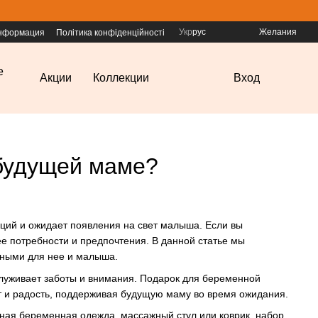
Укр
рус
Желания
информация
Політика конфіденційності
е
Акции
Коллекции
Вход
 будущей маме?
ций и ожидает появления на свет малыша. Если вы
е потребности и предпочтения. В данной статье мы
зными для нее и малыша.
служивает заботы и внимания. Подарок для беременной
т и радость, поддерживая будущую маму во время ожидания.
ная беременная одежда, массажный стул или коврик, набор