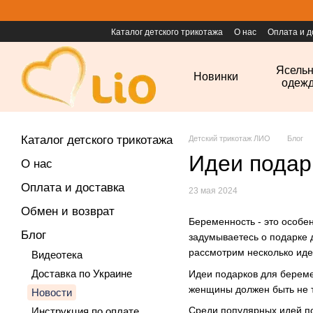
Перейти к основному контенту
Каталог детского трикотажа
О нас
Оплата и д
Ясель
Новинки
одеж
Каталог детского трикотажа
Детский трикотаж ЛИО
Блог
Идеи подар
О нас
Оплата и доставка
23 мая 2024
Обмен и возврат
Беременность - это особе
Блог
задумываетесь о подарке 
рассмотрим несколько иде
Видеотека
Доставка по Украине
Идеи подарков для береме
женщины должен быть не т
Новости
Среди популярных идей по
Инструкция по оплате