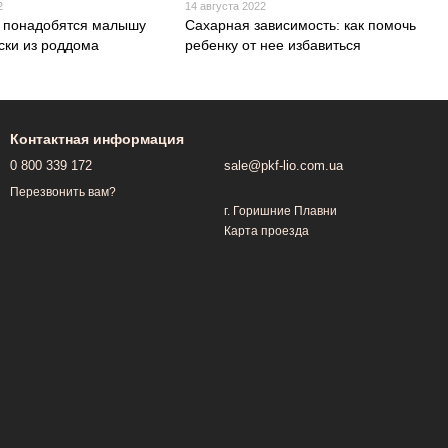
2
14 августа 2022
 понадобятся малышу
Сахарная зависимость: как помочь
ски из роддома
ребенку от нее избавиться
Контактная информация
0 800 339 172
sale@pkf-lio.com.ua
Перезвонить вам?
г. Горишние Плавни
Карта проезда