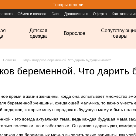
Товары недели
оставка
Обмен и возврат
Блог
Дропшиппинг
Оферта
Контактная 
ная
Детская
Сопутствующи
Взрослое
да
одежда
товары
Новости
Идеи подарков беременной. Что дарить будущей маме?
ков беременной. Что дарить
нное время в жизни женщины, когда она испытывает множество эмо
для беременной женщины, ожидающей мальчика, то важно учесть е
й подарков, которые могут порадовать будущую маму и быть поле
нной - это всегда актуальная тема, ведь каждая будущая мама за
олько полезным, но и заботливым. Он должен дарить уют, комфор
дарков для беременных можно выделить такие варианты, как удоб