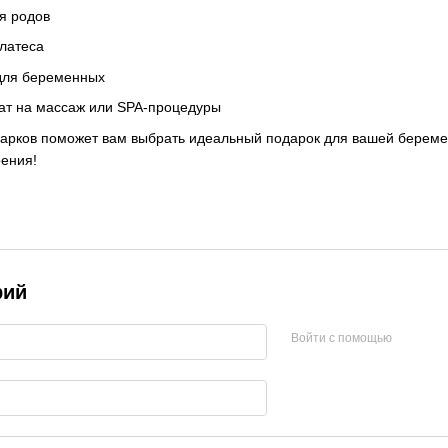
я родов
илатеса
для беременных
ат на массаж или SPA-процедуры
дарков поможет вам выбрать идеальный подарок для вашей берем
оения!
рий
Войти с помощью